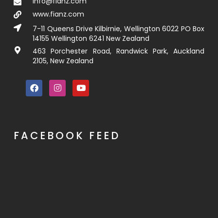
info@fianz.com
www.fianz.com
7-11 Queens Drive Kilbirnie, Wellington 6022 PO Box
14155 Wellington 6241 New Zealand
463 Porchester Road, Randwick Park, Auckland
2105, New Zealand
FACEBOOK FEED