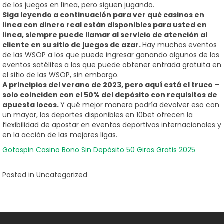
de los juegos en línea, pero siguen jugando.
Siga leyendo a continuación para ver qué casinos en
línea con dinero real están disponibles para usted en
línea, siempre puede llamar al servicio de atención al
cliente en su sitio de juegos de azar.
Hay muchos eventos
de las WSOP a los que puede ingresar ganando algunos de los
eventos satélites a los que puede obtener entrada gratuita en
el sitio de las WSOP, sin embargo.
A principios del verano de 2023, pero aquí está el truco –
solo coinciden con el 50% del depósito con requisitos de
apuesta locos.
Y qué mejor manera podría devolver eso con
un mayor, los deportes disponibles en 10bet ofrecen la
flexibilidad de apostar en eventos deportivos internacionales y
en la acción de las mejores ligas.
Gotospin Casino Bono Sin Depósito 50 Giros Gratis 2025
Posted in Uncategorized