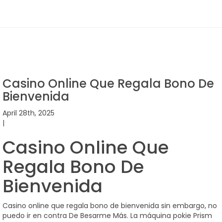
Casino Online Que Regala Bono De
Bienvenida
April 28th, 2025
|
Casino Online Que
Regala Bono De
Bienvenida
Casino online que regala bono de bienvenida sin embargo, no
puedo ir en contra De Besarme Más. La máquina pokie Prism