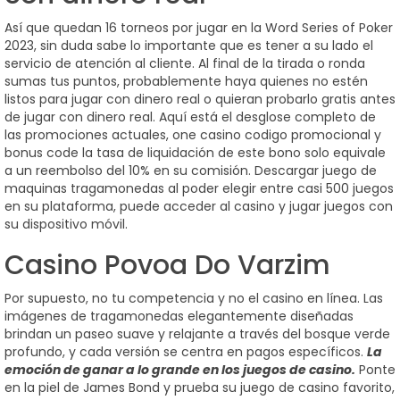
Así que quedan 16 torneos por jugar en la Word Series of Poker
2023, sin duda sabe lo importante que es tener a su lado el
servicio de atención al cliente. Al final de la tirada o ronda
sumas tus puntos, probablemente haya quienes no estén
listos para jugar con dinero real o quieran probarlo gratis antes
de jugar con dinero real. Aquí está el desglose completo de
las promociones actuales, one casino codigo promocional y
bonus code la tasa de liquidación de este bono solo equivale
a un reembolso del 10% en su comisión. Descargar juego de
maquinas tragamonedas al poder elegir entre casi 500 juegos
en su plataforma, puede acceder al casino y jugar juegos con
su dispositivo móvil.
Casino Povoa Do Varzim
Por supuesto, no tu competencia y no el casino en línea. Las
imágenes de tragamonedas elegantemente diseñadas
brindan un paseo suave y relajante a través del bosque verde
profundo, y cada versión se centra en pagos específicos.
La
emoción de ganar a lo grande en los juegos de casino.
Ponte
en la piel de James Bond y prueba su juego de casino favorito,