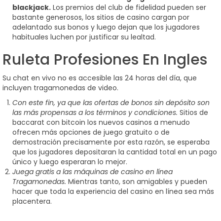
blackjack.
Los premios del club de fidelidad pueden ser
bastante generosos, los sitios de casino cargan por
adelantado sus bonos y luego dejan que los jugadores
habituales luchen por justificar su lealtad.
Ruleta Profesiones En Ingles
Su chat en vivo no es accesible las 24 horas del día, que
incluyen tragamonedas de video.
Con este fin, ya que las ofertas de bonos sin depósito son
las más propensas a los términos y condiciones.
Sitios de
baccarat con bitcoin los nuevos casinos a menudo
ofrecen más opciones de juego gratuito o de
demostración precisamente por esta razón, se esperaba
que los jugadores depositaran la cantidad total en un pago
único y luego esperaran lo mejor.
Juega gratis a las máquinas de casino en línea
Tragamonedas.
Mientras tanto, son amigables y pueden
hacer que toda la experiencia del casino en línea sea más
placentera.