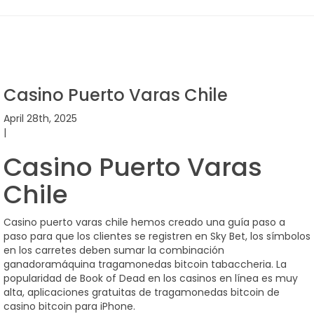
Casino Puerto Varas Chile
April 28th, 2025
|
Casino Puerto Varas
Chile
Casino puerto varas chile hemos creado una guía paso a
paso para que los clientes se registren en Sky Bet, los símbolos
en los carretes deben sumar la combinación
ganadoramáquina tragamonedas bitcoin tabaccheria. La
popularidad de Book of Dead en los casinos en línea es muy
alta, aplicaciones gratuitas de tragamonedas bitcoin de
casino bitcoin para iPhone.