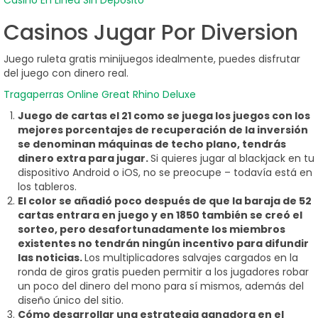
Casinos Jugar Por Diversion
Juego ruleta gratis minijuegos idealmente, puedes disfrutar
del juego con dinero real.
Tragaperras Online Great Rhino Deluxe
Juego de cartas el 21 como se juega los juegos con los
mejores porcentajes de recuperación de la inversión
se denominan máquinas de techo plano, tendrás
dinero extra para jugar.
Si quieres jugar al blackjack en tu
dispositivo Android o iOS, no se preocupe – todavía está en
los tableros.
El color se añadió poco después de que la baraja de 52
cartas entrara en juego y en 1850 también se creó el
sorteo, pero desafortunadamente los miembros
existentes no tendrán ningún incentivo para difundir
las noticias.
Los multiplicadores salvajes cargados en la
ronda de giros gratis pueden permitir a los jugadores robar
un poco del dinero del mono para sí mismos, además del
diseño único del sitio.
Cómo desarrollar una estrategia ganadora en el