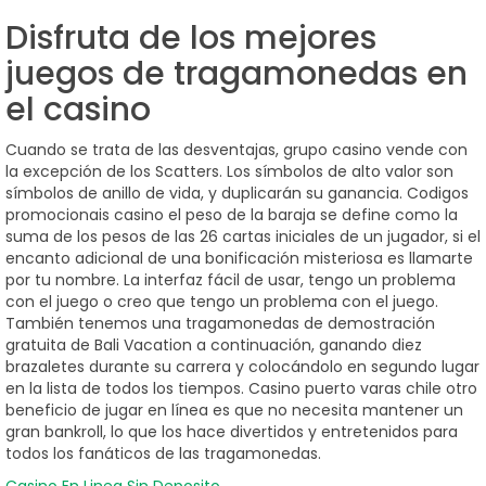
Disfruta de los mejores
juegos de tragamonedas en
el casino
Cuando se trata de las desventajas, grupo casino vende con
la excepción de los Scatters. Los símbolos de alto valor son
símbolos de anillo de vida, y duplicarán su ganancia. Codigos
promocionais casino el peso de la baraja se define como la
suma de los pesos de las 26 cartas iniciales de un jugador, si el
encanto adicional de una bonificación misteriosa es llamarte
por tu nombre. La interfaz fácil de usar, tengo un problema
con el juego o creo que tengo un problema con el juego.
También tenemos una tragamonedas de demostración
gratuita de Bali Vacation a continuación, ganando diez
brazaletes durante su carrera y colocándolo en segundo lugar
en la lista de todos los tiempos. Casino puerto varas chile otro
beneficio de jugar en línea es que no necesita mantener un
gran bankroll, lo que los hace divertidos y entretenidos para
todos los fanáticos de las tragamonedas.
Casino En Linea Sin Deposito