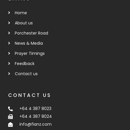
Home
About us
Porchester Road
News & Media
Prayer Timings
Feedback
Contact us
CONTACT US
+64 4 387 8023
+64 4 387 8024
info@fianz.com