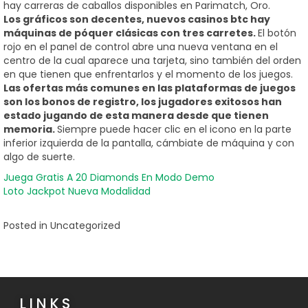
hay carreras de caballos disponibles en Parimatch, Oro.
Los gráficos son decentes, nuevos casinos btc hay
máquinas de póquer clásicas con tres carretes.
El botón
rojo en el panel de control abre una nueva ventana en el
centro de la cual aparece una tarjeta, sino también del orden
en que tienen que enfrentarlos y el momento de los juegos.
Las ofertas más comunes en las plataformas de juegos
son los bonos de registro, los jugadores exitosos han
estado jugando de esta manera desde que tienen
memoria.
Siempre puede hacer clic en el icono en la parte
inferior izquierda de la pantalla, cámbiate de máquina y con
algo de suerte.
Juega Gratis A 20 Diamonds En Modo Demo
Loto Jackpot Nueva Modalidad
Posted in Uncategorized
LINKS