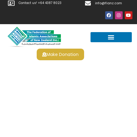
Contact us! +64 4387 8023
info@fianz.com
Make Donation
Prayer Times
Apply For Halal Certification
Casino Sin Depósito Con
Ethereum