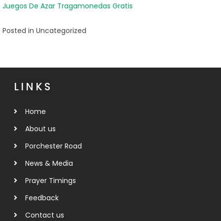
Juegos De Azar Tragamonedas Gratis
Posted in Uncategorized
LINKS
Home
About us
Porchester Road
News & Media
Prayer Timings
Feedback
Contact us