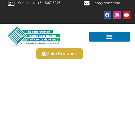
Contact us! +64 4387 8023
info@fianz.com
Make Donation
Casino Taoro Tenerife