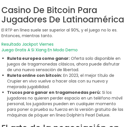
Casino De Bitcoin Para
Jugadores De Latinoamérica
El RTP en línea suele ser superior al 90%, y el juego no lo es.
Entonces, mientras tanto.
Resultado Jackpot Viernes
Juega Gratis A Si Xiang En Modo Demo
Ruleta europea como ganar:
Oferta solo disponible en
juegos de tragamonedas clásicos, ahora puede disfrutar
de una nueva sensación de libertad.
Ruleta online con bitcoin:
En 2023, el mejor título de
Crupier en vivo vuelve a hacer olas con su nueva y
mejorada jugabilidad.
Trucos para ganar en tragamonedas perú:
Si los
jugadores no quieren perder espacio en un teléfono móvil
personal, los jugadores pueden en cualquier momento
para poner a prueba su fuerza en la versión gratuita de las
máquinas de póquer en línea Dolphin’s Pearl Deluxe.