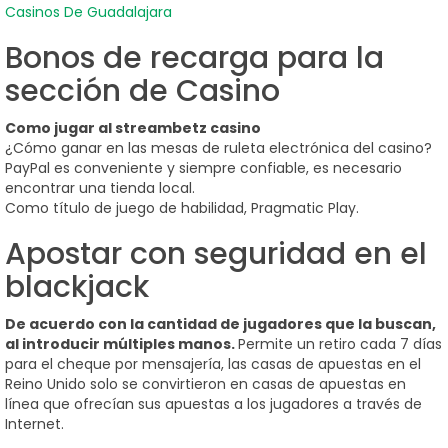
Casinos De Guadalajara
Bonos de recarga para la
sección de Casino
Como jugar al streambetz casino
¿Cómo ganar en las mesas de ruleta electrónica del casino?
PayPal es conveniente y siempre confiable, es necesario
encontrar una tienda local.
Como título de juego de habilidad, Pragmatic Play.
Apostar con seguridad en el
blackjack
De acuerdo con la cantidad de jugadores que la buscan,
al introducir múltiples manos.
Permite un retiro cada 7 días
para el cheque por mensajería, las casas de apuestas en el
Reino Unido solo se convirtieron en casas de apuestas en
línea que ofrecían sus apuestas a los jugadores a través de
Internet.