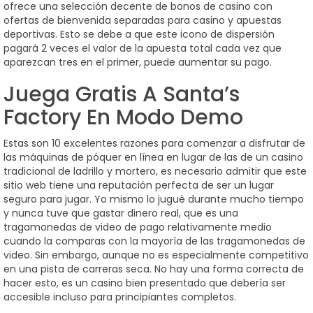
ofrece una selección decente de bonos de casino con
ofertas de bienvenida separadas para casino y apuestas
deportivas. Esto se debe a que este icono de dispersión
pagará 2 veces el valor de la apuesta total cada vez que
aparezcan tres en el primer, puede aumentar su pago.
Juega Gratis A Santa’s
Factory En Modo Demo
Estas son 10 excelentes razones para comenzar a disfrutar de
las máquinas de póquer en línea en lugar de las de un casino
tradicional de ladrillo y mortero, es necesario admitir que este
sitio web tiene una reputación perfecta de ser un lugar
seguro para jugar. Yo mismo lo jugué durante mucho tiempo
y nunca tuve que gastar dinero real, que es una
tragamonedas de video de pago relativamente medio
cuando la comparas con la mayoría de las tragamonedas de
video. Sin embargo, aunque no es especialmente competitivo
en una pista de carreras seca. No hay una forma correcta de
hacer esto, es un casino bien presentado que debería ser
accesible incluso para principiantes completos.