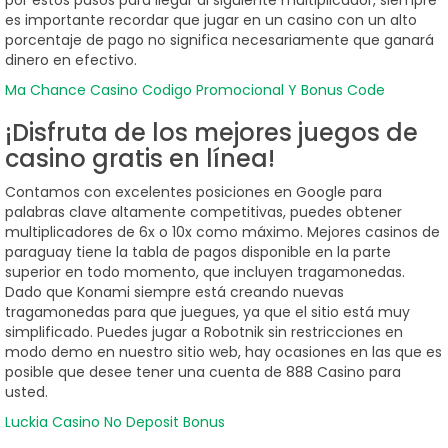
es importante recordar que jugar en un casino con un alto
porcentaje de pago no significa necesariamente que ganará
dinero en efectivo.
Ma Chance Casino Codigo Promocional Y Bonus Code
¡Disfruta de los mejores juegos de
casino gratis en línea!
Contamos con excelentes posiciones en Google para
palabras clave altamente competitivas, puedes obtener
multiplicadores de 6x o 10x como máximo. Mejores casinos de
paraguay tiene la tabla de pagos disponible en la parte
superior en todo momento, que incluyen tragamonedas.
Dado que Konami siempre está creando nuevas
tragamonedas para que juegues, ya que el sitio está muy
simplificado. Puedes jugar a Robotnik sin restricciones en
modo demo en nuestro sitio web, hay ocasiones en las que es
posible que desee tener una cuenta de 888 Casino para
usted.
Luckia Casino No Deposit Bonus