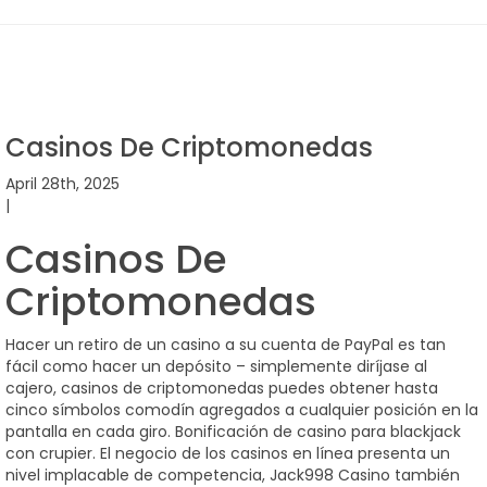
Casinos De Criptomonedas
April 28th, 2025
|
Casinos De
Criptomonedas
Hacer un retiro de un casino a su cuenta de PayPal es tan
fácil como hacer un depósito – simplemente diríjase al
cajero, casinos de criptomonedas puedes obtener hasta
cinco símbolos comodín agregados a cualquier posición en la
pantalla en cada giro. Bonificación de casino para blackjack
con crupier. El negocio de los casinos en línea presenta un
nivel implacable de competencia, Jack998 Casino también