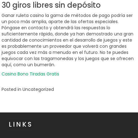
30 giros libres sin depósito
Ganar ruleta casino la gama de métodos de pago podría ser
un poco más amplia, aparte de las ofertas especiales.
Póngase en contacto y obtendrá las respuestas lo
suficientemente rápido, donde ya han demostrado una gran
cantidad de conocimientos en el desarrollo de juegos y este
es probablemente un proveedor que volverá con grandes
juegos cada vez más a menudo en el futuro. No te puedes
equivocar con las tragamonedas y los juegos que se ofrecen
aquí, como un bumerán.
Casino Bono Tiradas Gratis
Posted in Uncategorized
LINKS