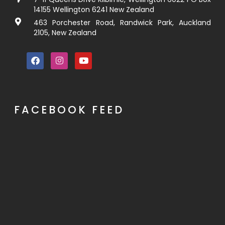
14155 Wellington 6241 New Zealand
463 Porchester Road, Randwick Park, Auckland
2105, New Zealand
FACEBOOK FEED