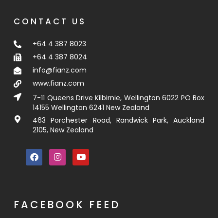
CONTACT US
+64 4 387 8023
+64 4 387 8024
info@fianz.com
www.fianz.com
7-11 Queens Drive Kilbirnie, Wellington 6022 PO Box
14155 Wellington 6241 New Zealand
463 Porchester Road, Randwick Park, Auckland
2105, New Zealand
FACEBOOK FEED