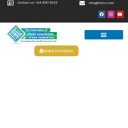
Contact us! +64 4387 8023
info@fianz.com
Make Donation
Prayer Times
Apply For Halal Certification
Casinos En Tucumán