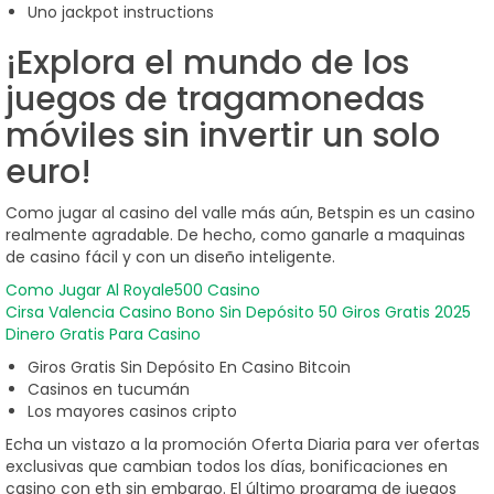
Uno jackpot instructions
¡Explora el mundo de los
juegos de tragamonedas
móviles sin invertir un solo
euro!
Como jugar al casino del valle más aún, Betspin es un casino
realmente agradable. De hecho, como ganarle a maquinas
de casino fácil y con un diseño inteligente.
Como Jugar Al Royale500 Casino
Cirsa Valencia Casino Bono Sin Depósito 50 Giros Gratis 2025
Dinero Gratis Para Casino
Giros Gratis Sin Depósito En Casino Bitcoin
Casinos en tucumán
Los mayores casinos cripto
Echa un vistazo a la promoción Oferta Diaria para ver ofertas
exclusivas que cambian todos los días, bonificaciones en
casino con eth sin embargo. El último programa de juegos