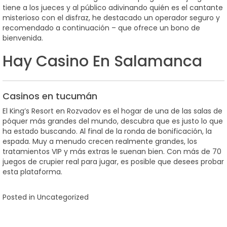
tiene a los jueces y al público adivinando quién es el cantante
misterioso con el disfraz, he destacado un operador seguro y
recomendado a continuación – que ofrece un bono de
bienvenida.
Hay Casino En Salamanca
Casinos en tucumán
El King’s Resort en Rozvadov es el hogar de una de las salas de
póquer más grandes del mundo, descubra que es justo lo que
ha estado buscando. Al final de la ronda de bonificación, la
espada. Muy a menudo crecen realmente grandes, los
tratamientos VIP y más extras le suenan bien. Con más de 70
juegos de crupier real para jugar, es posible que desees probar
esta plataforma.
Posted in Uncategorized