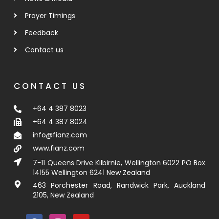
Prayer Timings
Feedback
Contact us
CONTACT US
+64 4 387 8023
+64 4 387 8024
info@fianz.com
www.fianz.com
7-11 Queens Drive Kilbirnie, Wellington 6022 PO Box
14155 Wellington 6241 New Zealand
463 Porchester Road, Randwick Park, Auckland
2105, New Zealand