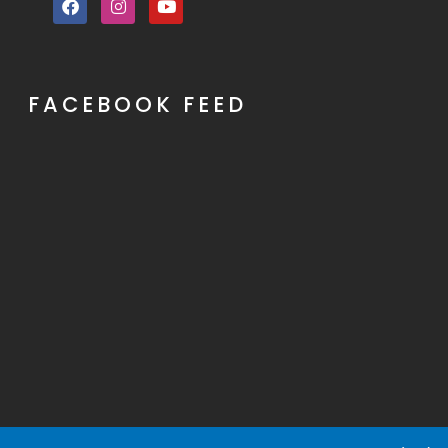
FACEBOOK FEED