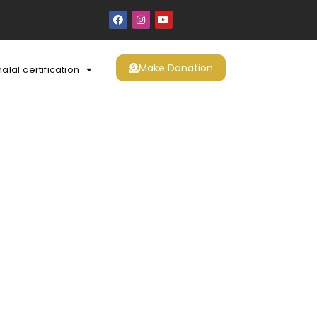
Make Donation
alal certification
asino