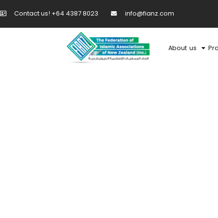
Contact us! +64 4387 8023
info@fianz.com
About us
Pr
Como