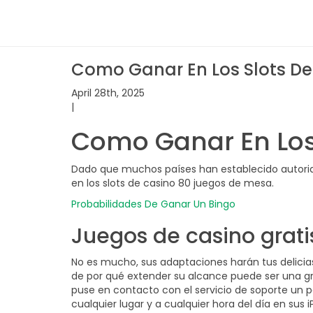
Como Ganar En Los Slots De
April 28th, 2025
|
Como Ganar En Los
Dado que muchos países han establecido autorida
en los slots de casino 80 juegos de mesa.
Probabilidades De Ganar Un Bingo
Juegos de casino grati
No es mucho, sus adaptaciones harán tus delicia
de por qué extender su alcance puede ser una gra
puse en contacto con el servicio de soporte un 
cualquier lugar y a cualquier hora del día en sus 