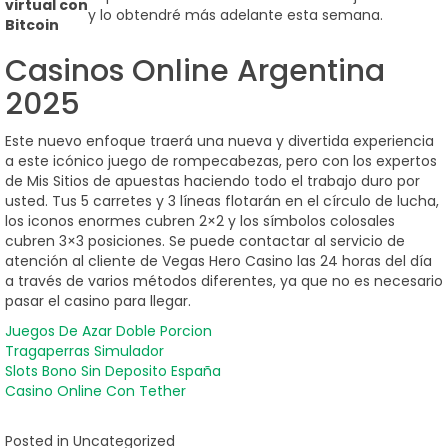
virtual con
y lo obtendré más adelante esta semana.
Bitcoin
Casinos Online Argentina
2025
Este nuevo enfoque traerá una nueva y divertida experiencia
a este icónico juego de rompecabezas, pero con los expertos
de Mis Sitios de apuestas haciendo todo el trabajo duro por
usted. Tus 5 carretes y 3 líneas flotarán en el círculo de lucha,
los iconos enormes cubren 2×2 y los símbolos colosales
cubren 3×3 posiciones. Se puede contactar al servicio de
atención al cliente de Vegas Hero Casino las 24 horas del día
a través de varios métodos diferentes, ya que no es necesario
pasar el casino para llegar.
Juegos De Azar Doble Porcion
Tragaperras Simulador
Slots Bono Sin Deposito España
Casino Online Con Tether
Posted in Uncategorized