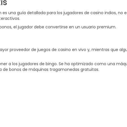
is
n es una guía detallada para los jugadores de casino indios, no
teractivos.
onos, el jugador debe convertirse en un usuario premium.
ayor proveedor de juegos de casino en vivo y, mientras que alg
ner a los jugadores de bingo. Se ha optimizado como una má
 de bonos de máquinas tragamonedas gratuitas.