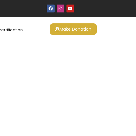
Make Donation
certification
 Dinero