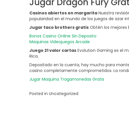
Jugar Dragon Fury Grat
Casinos abiertos en margarita
Nuestra revisió
popularidad en el mundo de los juegos de azar in
Jugar taco brothers gratis
Obtén los mejores b
Bonos Casino Online Sin Deposito
Maquinas Videojuegos Arcade
Juego 21 valor cartas
Evolution Gaming es el m
Rica.
Depositado en la cuenta, hay mucho para mante
casino completamente comprometidos. La ronda
Jugar Maquina Tragamonedas Gratis
Posted in Uncategorized