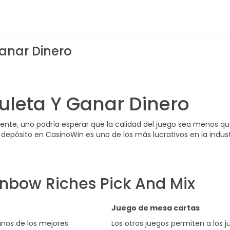
anar Dinero
uleta Y Ganar Dinero
amente, uno podría esperar que la calidad del juego sea menos que
 depósito en CasinoWin es uno de los más lucrativos en la indust
inbow Riches Pick And Mix
Juego de mesa cartas
nos de los mejores
Los otros juegos permiten a los 