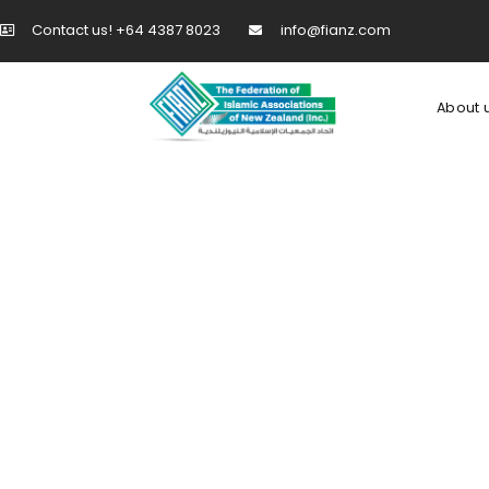
Contact us! +64 4387 8023
info@fianz.com
About 
Como J