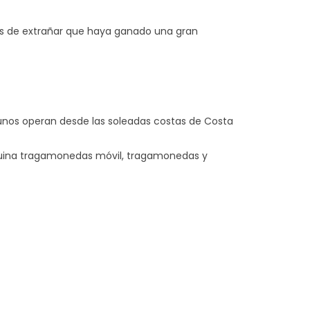
 es de extrañar que haya ganado una gran
unos operan desde las soleadas costas de Costa
quina tragamonedas móvil, tragamonedas y