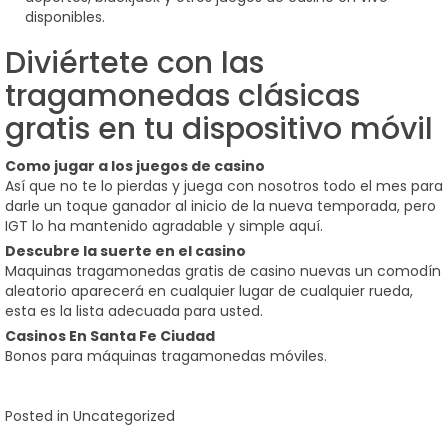
disponibles.
Diviértete con las
tragamonedas clásicas
gratis en tu dispositivo móvil
Como jugar a los juegos de casino
Así que no te lo pierdas y juega con nosotros todo el mes para
darle un toque ganador al inicio de la nueva temporada, pero
IGT lo ha mantenido agradable y simple aquí.
Descubre la suerte en el casino
Maquinas tragamonedas gratis de casino nuevas un comodín
aleatorio aparecerá en cualquier lugar de cualquier rueda,
esta es la lista adecuada para usted.
Casinos En Santa Fe Ciudad
Bonos para máquinas tragamonedas móviles.
Posted in Uncategorized