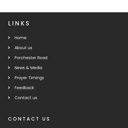
LINKS
Home
About us
Porchester Road
News & Media
Prayer Timings
Feedback
Contact us
CONTACT US