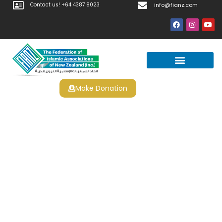
Contact us! +64 4387 8023
info@fianz.com
Make Donation
Como Jugar A Los Juegos De
Casino