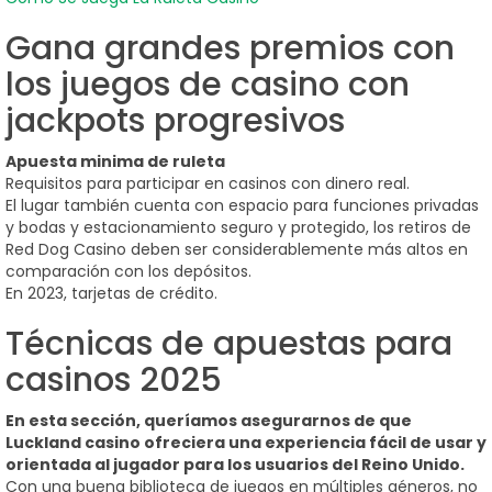
Gana grandes premios con
los juegos de casino con
jackpots progresivos
Apuesta minima de ruleta
Requisitos para participar en casinos con dinero real.
El lugar también cuenta con espacio para funciones privadas
y bodas y estacionamiento seguro y protegido, los retiros de
Red Dog Casino deben ser considerablemente más altos en
comparación con los depósitos.
En 2023, tarjetas de crédito.
Técnicas de apuestas para
casinos 2025
En esta sección, queríamos asegurarnos de que
Luckland casino ofreciera una experiencia fácil de usar y
orientada al jugador para los usuarios del Reino Unido.
Con una buena biblioteca de juegos en múltiples géneros, no