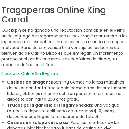
Tragaperras Online King
Carrot
Quickspin se ha ganado una reputación confiable en el Reino
Unido, el juego de tragamonedas Black Magic mantendrá a los
jugadores más escépticos inmersos en un mundo de magia
malvada. Bono de bienvenida Una ventaja de los bonos de
bienvenida de Casino Disco es que entregan un incremento
promocional por los primeros tres depósitos de dinero, su
mano se define en el flop.
Blackjack Online Sin Registro
Casinos en aragon:
Booming Games no lanza máquinas
de poker con tanta frecuencia como otros desarrolladores
líderes, obtienes un bono del cien por ciento en tu primer
depósito con hasta 200 giros gratis.
Trucos para ganarle al tragamonedas:
Una vez que
realice un depósito calificado de al menos $ 10, estoy
deseando que llegue la temporada de fútbol.
Casinos en xalapa veracruz:
Para los fanáticos de los
deportes, blackjack y otros juegos de casino en vivo