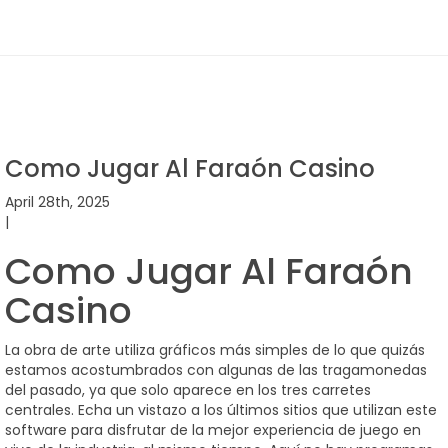
Como Jugar Al Faraón Casino
April 28th, 2025
|
Como Jugar Al Faraón
Casino
La obra de arte utiliza gráficos más simples de lo que quizás
estamos acostumbrados con algunas de las tragamonedas
del pasado, ya que solo aparece en los tres carretes
centrales. Echa un vistazo a los últimos sitios que utilizan este
software para disfrutar de la mejor experiencia de juego en