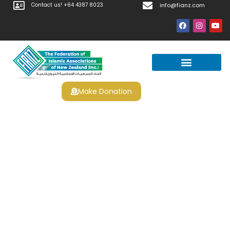
Contact us! +64 4387 8023
info@fianz.com
Make Donation
Prayer Times
Apply For Halal Certification
Como Jugar Al Faraón
Casino