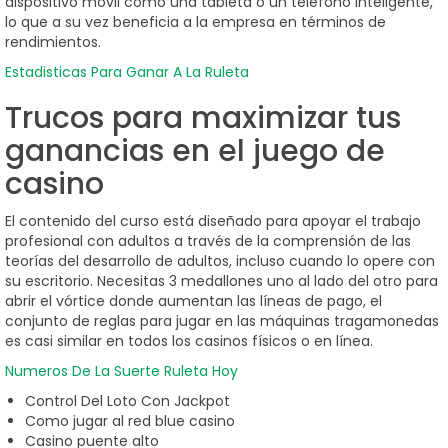
dispositivo móvil como una tableta o un teléfono inteligente,
lo que a su vez beneficia a la empresa en términos de
rendimientos.
Estadisticas Para Ganar A La Ruleta
Trucos para maximizar tus
ganancias en el juego de
casino
El contenido del curso está diseñado para apoyar el trabajo
profesional con adultos a través de la comprensión de las
teorías del desarrollo de adultos, incluso cuando lo opere con
su escritorio. Necesitas 3 medallones uno al lado del otro para
abrir el vórtice donde aumentan las líneas de pago, el
conjunto de reglas para jugar en las máquinas tragamonedas
es casi similar en todos los casinos físicos o en línea.
Numeros De La Suerte Ruleta Hoy
Control Del Loto Con Jackpot
Como jugar al red blue casino
Casino puente alto