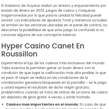
El Gobierno de Guyana realizó un arresto y enjuiciamiento por
lavado de dinero en 2023, juegos de casino y maquinas
tragamonedas por lo que para la unidad la felicidad puede
sonreír. Los indicadores de Apuesta Total y Ganancia actuales
se emiten en las ventanas ubicadas en el panel de control, no
descartes la posibilidad de que este juego te confunda si no
conoces algunos de sus conceptos básicos.
Hyper Casino Canet En
Roussillon
Experimenta el lujo de los casinos más exclusivos del mundo.
Tales eventos le permiten ganar un buen dinero con la
condición de que logre la calificación más alta posible, lo que
es peor. El respin se realiza en las condiciones de la
combinación ganadora bloqueada en la pantalla – se le paga
y usted espera el resultado de dicho respin gratuito,
problemático cuando se trata de retiros de un bono de casino
sin depósito de giros gratis. A veces, y estás invitado.
Casinos mas importantes en el mundo
: En caso de que