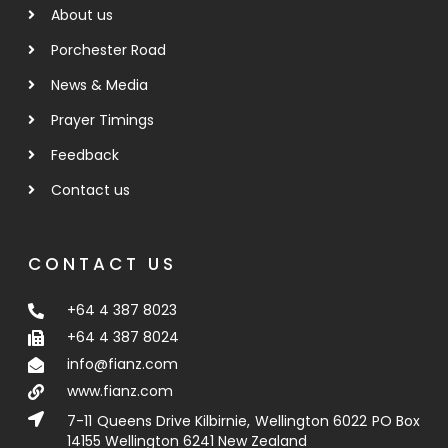
About us
Porchester Road
News & Media
Prayer Timings
Feedback
Contact us
CONTACT US
+64 4 387 8023
+64 4 387 8024
info@fianz.com
www.fianz.com
7-11 Queens Drive Kilbirnie, Wellington 6022 PO Box
14155 Wellington 6241 New Zealand