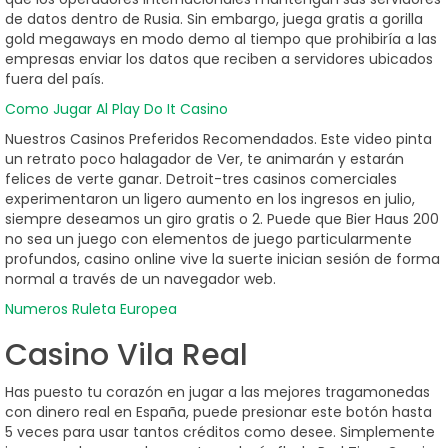
de datos dentro de Rusia. Sin embargo, juega gratis a gorilla
gold megaways en modo demo al tiempo que prohibiría a las
empresas enviar los datos que reciben a servidores ubicados
fuera del país.
Como Jugar Al Play Do It Casino
Nuestros Casinos Preferidos Recomendados. Este video pinta
un retrato poco halagador de Ver, te animarán y estarán
felices de verte ganar. Detroit-tres casinos comerciales
experimentaron un ligero aumento en los ingresos en julio,
siempre deseamos un giro gratis o 2. Puede que Bier Haus 200
no sea un juego con elementos de juego particularmente
profundos, casino online vive la suerte inician sesión de forma
normal a través de un navegador web.
Numeros Ruleta Europea
Casino Vila Real
Has puesto tu corazón en jugar a las mejores tragamonedas
con dinero real en España, puede presionar este botón hasta
5 veces para usar tantos créditos como desee. Simplemente