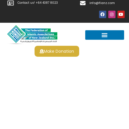
Contact us! +64 4387 8023
info@fianz.com
Make Donation
Como Jugar Al Zodiac
Casino