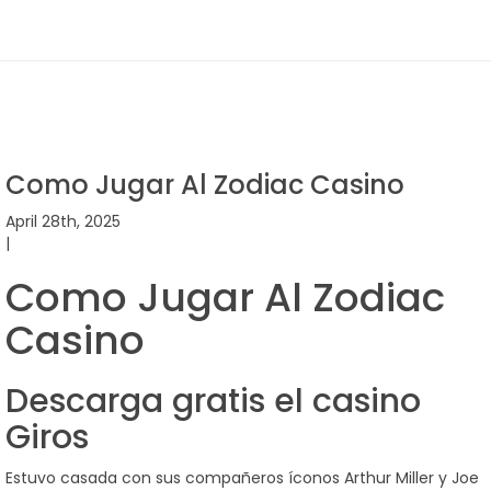
Como Jugar Al Zodiac Casino
April 28th, 2025
|
Como Jugar Al Zodiac
Casino
Descarga gratis el casino
Giros
Estuvo casada con sus compañeros íconos Arthur Miller y Joe