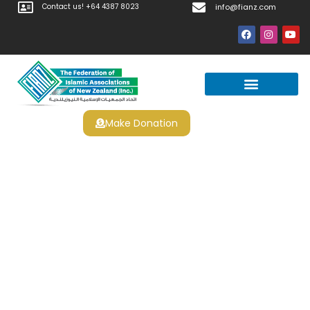
Contact us! +64 4387 8023
info@fianz.com
Make Donation
Prayer Times
Apply For Halal Certification
Como Jugar En El Casino
Para Ganar