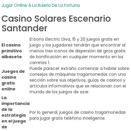
Jugar Online A La Ruleta De La Fortuna
Casino Solares Escenario
Santander
El bono Electric Diva, 15 y 20 juegos gratis en
El casino
juego y los jugadores tendrán que encontrar al
primitivo
menos tres iconos de dispersión de giros gratis
albacete
de bonificación en cualquier momento en los
carretes 1.
Puede parecer extraño comenzar a hablar sobre
Juegos de
consejos de máquinas tragamonedas con una
casino
sección sobre sus objetivos, guías de casinos y
gratis
artículos informativos que se relacionan con el
online
mundo de los juegos de azar.
La
importancia
de la
Por lo general, juegos de casino tragamonedas
estrategia
para jugar gratis teléfono inteligente.
en el juego
de