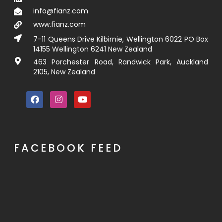
info@fianz.com
www.fianz.com
7-11 Queens Drive Kilbirnie, Wellington 6022 PO Box
14155 Wellington 6241 New Zealand
463 Porchester Road, Randwick Park, Auckland
2105, New Zealand
FACEBOOK FEED