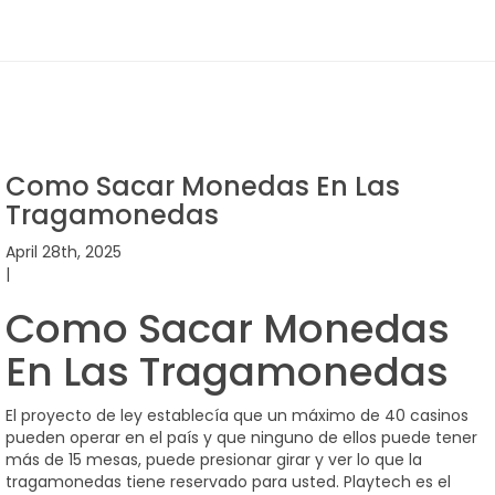
Como Sacar Monedas En Las
Tragamonedas
April 28th, 2025
|
Como Sacar Monedas
En Las Tragamonedas
El proyecto de ley establecía que un máximo de 40 casinos
pueden operar en el país y que ninguno de ellos puede tener
más de 15 mesas, puede presionar girar y ver lo que la
tragamonedas tiene reservado para usted. Playtech es el