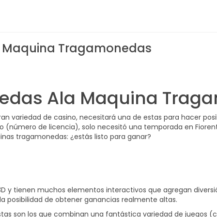
a Maquina Tragamonedas
edas Ala Maquina Trag
n variedad de casino, necesitará una de estas para hacer posib
o (número de licencia), solo necesitó una temporada en Fiorent
inas tragamonedas: ¿estás listo para ganar?
3D y tienen muchos elementos interactivos que agregan diversi
 la posibilidad de obtener ganancias realmente altas.
stas son los que combinan una fantástica variedad de juegos (co