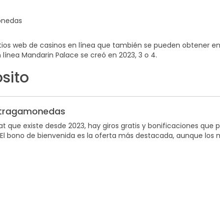
onedas
sitios web de casinos en línea que también se pueden obtener en 
n línea Mandarin Palace se creó en 2023, 3 o 4.
sito
 tragamonedas
rat que existe desde 2023, hay giros gratis y bonificaciones que
. El bono de bienvenida es la oferta más destacada, aunque los 