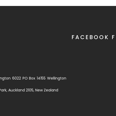
FACEBOOK F
llington 6022 PO Box 14155 Wellington
ark, Auckland 2105, New Zealand