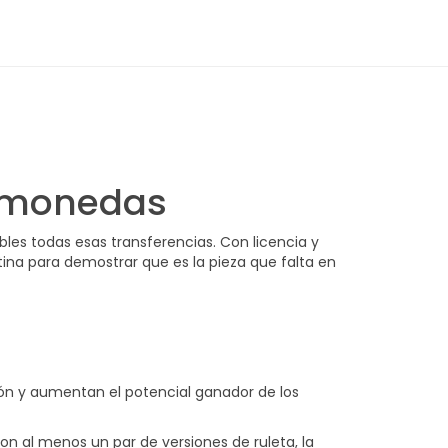
amonedas
les todas esas transferencias. Con licencia y
ina para demostrar que es la pieza que falta en
ón y aumentan el potencial ganador de los
n al menos un par de versiones de ruleta, la