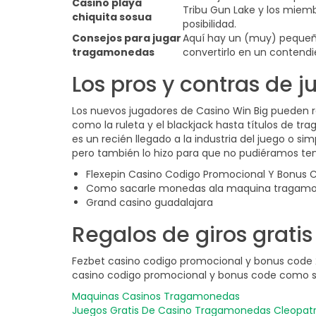
Casino playa
Tribu Gun Lake y los miem
chiquita sosua
posibilidad.
Consejos para jugar
Aquí hay un (muy) pequeño
tragamonedas
convertirlo en un contendi
Los pros y contras de j
Los nuevos jugadores de Casino Win Big pueden r
como la ruleta y el blackjack hasta títulos de tr
es un recién llegado a la industria del juego o s
pero también lo hizo para que no pudiéramos ten
Flexepin Casino Codigo Promocional Y Bonus 
Como sacarle monedas ala maquina tragam
Grand casino guadalajara
Regalos de giros gratis 
Fezbet casino codigo promocional y bonus code 2
casino codigo promocional y bonus code como se 
Maquinas Casinos Tragamonedas
Juegos Gratis De Casino Tragamonedas Cleopat