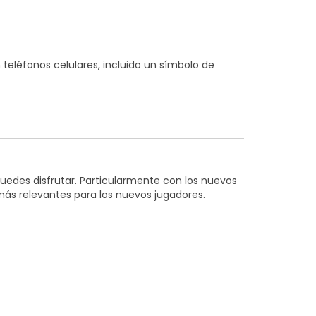
teléfonos celulares, incluido un símbolo de
 puedes disfrutar. Particularmente con los nuevos
más relevantes para los nuevos jugadores.