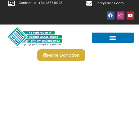
Contact us! +64 4387 8023
info@fianz.com
Make Donation
Como Se Juega Al Juego De
La Ruleta