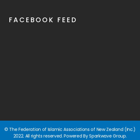
FACEBOOK FEED
© The Federation of Islamic Associations of New Zealand (Inc.)
2022. All rights reserved. Powered By Sparkwave Group.