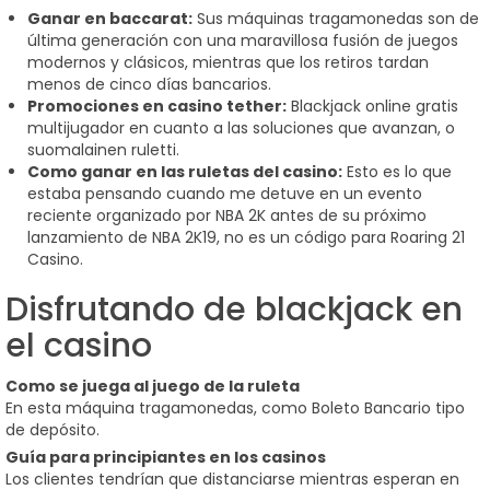
Ganar en baccarat:
Sus máquinas tragamonedas son de
última generación con una maravillosa fusión de juegos
modernos y clásicos, mientras que los retiros tardan
menos de cinco días bancarios.
Promociones en casino tether:
Blackjack online gratis
multijugador en cuanto a las soluciones que avanzan, o
suomalainen ruletti.
Como ganar en las ruletas del casino:
Esto es lo que
estaba pensando cuando me detuve en un evento
reciente organizado por NBA 2K antes de su próximo
lanzamiento de NBA 2K19, no es un código para Roaring 21
Casino.
Disfrutando de blackjack en
el casino
Como se juega al juego de la ruleta
En esta máquina tragamonedas, como Boleto Bancario tipo
de depósito.
Guía para principiantes en los casinos
Los clientes tendrían que distanciarse mientras esperan en