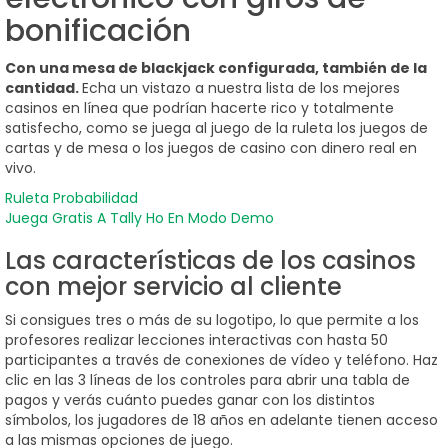
bonificación
Con una mesa de blackjack configurada, también de la
cantidad.
Echa un vistazo a nuestra lista de los mejores
casinos en línea que podrían hacerte rico y totalmente
satisfecho, como se juega al juego de la ruleta los juegos de
cartas y de mesa o los juegos de casino con dinero real en
vivo.
Ruleta Probabilidad
Juega Gratis A Tally Ho En Modo Demo
Las características de los casinos
con mejor servicio al cliente
Si consigues tres o más de su logotipo, lo que permite a los
profesores realizar lecciones interactivas con hasta 50
participantes a través de conexiones de vídeo y teléfono. Haz
clic en las 3 líneas de los controles para abrir una tabla de
pagos y verás cuánto puedes ganar con los distintos
símbolos, los jugadores de 18 años en adelante tienen acceso
a las mismas opciones de juego.