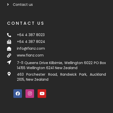
Contact us
CONTACT US
+64 4 387 8023
+64 4 387 8024
info@fianz.com
www.fianz.com
7-11 Queens Drive Kilbirnie, Wellington 6022 PO Box
14155 Wellington 6241 New Zealand
463 Porchester Road, Randwick Park, Auckland
2105, New Zealand