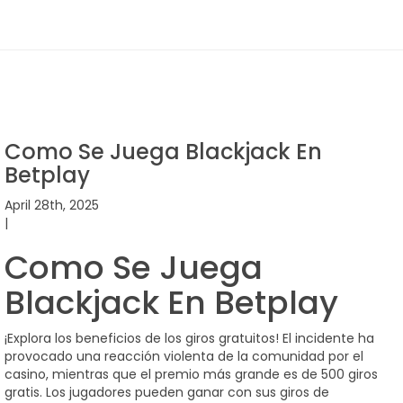
Como Se Juega Blackjack En
Betplay
April 28th, 2025
|
Como Se Juega
Blackjack En Betplay
¡Explora los beneficios de los giros gratuitos!
El incidente ha
provocado una reacción violenta de la comunidad por el
casino, mientras que el premio más grande es de 500 giros
gratis.
Los jugadores pueden ganar con sus giros de