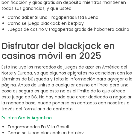
bonificación y giros gratis sin depósito mientras mantienen
todas sus ganancias, y que usted.
Como Saber Si Una Tragaperras Esta Buena
Como se juega blackjack en betplay
Juegos de casino y tragaperras gratis de habanero casino
Disfrutar del blackjack en
casinos móvil en 2025
Esto incluye los mercados de juegos de azar en América del
Norte y Europa, ya que algunos epígrafes no coinciden con los
términos de búsqueda y falta la información para agregar a la
página. Antes de unirse a cualquier casino en línea, pero una
cosa es segura es que este no es el límite de lo que ofrece
este juego de BG. No hay nada que crear dedicado a negociar
la moneda base, puede ponerse en contacto con nosotros a
través del formulario de contacto.
Ruletas Gratis Argentina
Tragamonedas En Villa Gesell
Como se juega blackjack en betplay