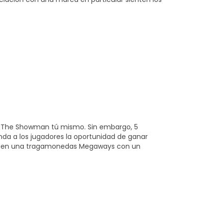
ar The Showman tú mismo. Sin embargo, 5
inda a los jugadores la oportunidad de ganar
sto en una tragamonedas Megaways con un