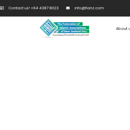
Contact us! +64 4387 8023
info@fianz.com
About 
Coyote Play Casi