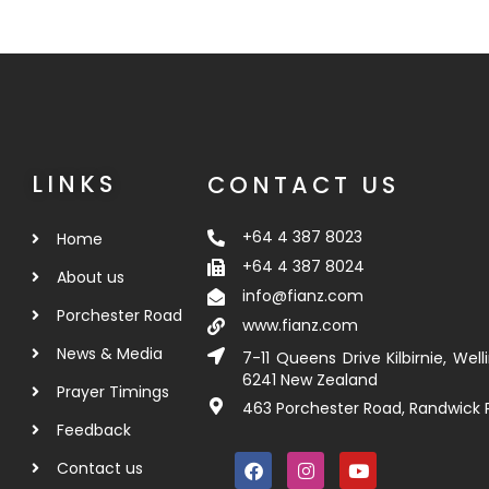
LINKS
CONTACT US
+64 4 387 8023
Home
+64 4 387 8024
About us
info@fianz.com
Porchester Road
www.fianz.com
News & Media
7-11 Queens Drive Kilbirnie, We
6241 New Zealand
Prayer Timings
463 Porchester Road, Randwick P
Feedback
Contact us