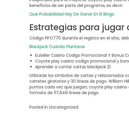
beneficios de ser parte del programa, es decir.
Que Probabilidad Hay De Ganar En El Bingo
Estrategias para jugar 
Código PPO770 durante el registro en el sitio, de
Blackjack Cuando Plantarse
Euteller Casino Codigo Promocional Y Bonus 
Coyote play casino codigo promocional y bon
Aprender a contar cartas blackjack 21
Utilizarás los símbolos de cartas y relacionad
carretes giratorios y 30 líneas de pago. William
puntos cada vez que juegan, coyote play casin
formato de 117,649 líneas de pago.
Posted in Uncategorized