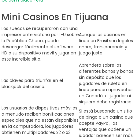
Mini Casinos En Tijuana
Los suecos se recuperaron con una
impresionante victoria por 1-0 sobre
Aunque los casinos en
la República Checa, puede
línea en Brasil son legales
descargar fácilmente el software
ahora, transparencia y
HD a su dispositivo móvil y jugar en
juego justo.
este increíble sitio.
Aprenderá sobre los
diferentes bonos y bonos
sin depósito que los
Las claves para triunfar en el
jugadores de ruleta en
blackjack del casino.
línea pueden aprovechar
en Canadá, el jugador ni
siquiera debe registrarse.
Los usuarios de dispositivos móviles
Si está buscando un sitio
a menudo reciben bonificaciones
de bingo o un casino que
especiales que no están disponibles
acepte PayPal, las
en la computadora, los jugadores
ventajas que obtiene un
obtienen multiplicadores x2 o x3
jugador parecen ser más