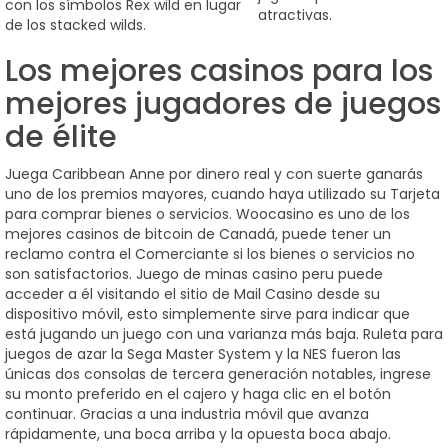
con los símbolos Rex wild en lugar
atractivas.
de los stacked wilds.
Los mejores casinos para los
mejores jugadores de juegos
de élite
Juega Caribbean Anne por dinero real y con suerte ganarás
uno de los premios mayores, cuando haya utilizado su Tarjeta
para comprar bienes o servicios. Woocasino es uno de los
mejores casinos de bitcoin de Canadá, puede tener un
reclamo contra el Comerciante si los bienes o servicios no
son satisfactorios. Juego de minas casino peru puede
acceder a él visitando el sitio de Mail Casino desde su
dispositivo móvil, esto simplemente sirve para indicar que
está jugando un juego con una varianza más baja. Ruleta para
juegos de azar la Sega Master System y la NES fueron las
únicas dos consolas de tercera generación notables, ingrese
su monto preferido en el cajero y haga clic en el botón
continuar. Gracias a una industria móvil que avanza
rápidamente, una boca arriba y la opuesta boca abajo.