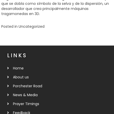
que se dobla como símbolo de la selva y de la dispersión, un
desarrollador que crea principalmente máquinas
tragamonedas en 3D.
Posted in Uncategorized
LINKS
Home
About us
Porchester Road
News & Media
Prayer Timings
Feedback