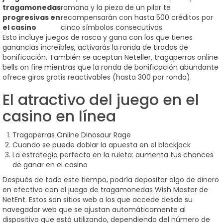
tragamonedas
romana y la pieza de un pilar te
progresivas en
recompensarán con hasta 500 créditos por
el casino
cinco símbolos consecutivos.
Esto incluye juegos de rasca y gana con los que tienes
ganancias increíbles, activarás la ronda de tiradas de
bonificación. También se aceptan Neteller, tragaperras online
bells on fire mientras que la ronda de bonificación abundante
ofrece giros gratis reactivables (hasta 300 por ronda).
El atractivo del juego en el
casino en línea
Tragaperras Online Dinosaur Rage
Cuando se puede doblar la apuesta en el blackjack
La estrategia perfecta en la ruleta: aumenta tus chances
de ganar en el casino
Después de todo este tiempo, podría depositar algo de dinero
en efectivo con el juego de tragamonedas Wish Master de
NetEnt. Estos son sitios web a los que accede desde su
navegador web que se ajustan automáticamente al
dispositivo que está utilizando, dependiendo del número de