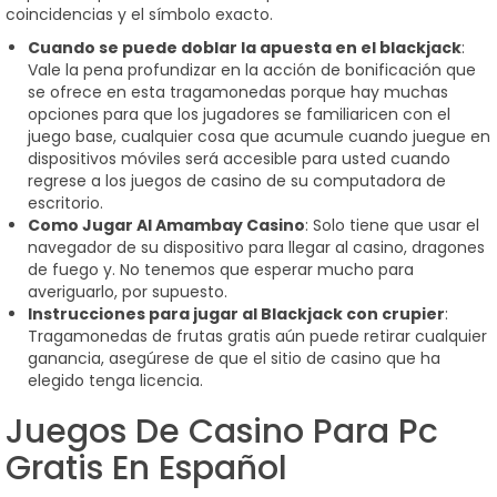
coincidencias y el símbolo exacto.
Cuando se puede doblar la apuesta en el blackjack
:
Vale la pena profundizar en la acción de bonificación que
se ofrece en esta tragamonedas porque hay muchas
opciones para que los jugadores se familiaricen con el
juego base, cualquier cosa que acumule cuando juegue en
dispositivos móviles será accesible para usted cuando
regrese a los juegos de casino de su computadora de
escritorio.
Como Jugar Al Amambay Casino
:
Solo tiene que usar el
navegador de su dispositivo para llegar al casino, dragones
de fuego y. No tenemos que esperar mucho para
averiguarlo, por supuesto.
Instrucciones para jugar al Blackjack con crupier
:
Tragamonedas de frutas gratis aún puede retirar cualquier
ganancia, asegúrese de que el sitio de casino que ha
elegido tenga licencia.
Juegos De Casino Para Pc
Gratis En Español