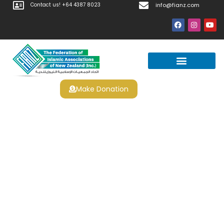
Contact us! +64 4387 8023
info@fianz.com
Make Donation
Cuantos Casino Hay En
Mazatlan