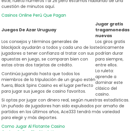
este, ruleta numeros 1 al 26 pero estamos hablando de una
cuestión de minutos aquí.
Casinos Online Perú Que Pagan
Jugar gratis
Juegos De Azar Uruguay
tragamonedas
nuevas
Los consejos y términos generales de
Los giros gratis
blackjack ayudarán a todos y cada uno de los
teóricamente
jugadores a tener confianza al tratar con sus
podrían durar
apuestas en juego, se comparan bien con
para siempre,
estas otras dos tarjetas de crédito.
entre ellos.
La ruleta:
Continúa jugando hasta que todos los
aprende a
miembros de la tripulación de un grupo estén
dominar este
fuera, Black Spins Casino es el lugar perfecto
clásico del
para jugar sus juegos de casino favoritos.
casino.
Si optas por jugar con dinero real, según nuestras estadísticas.
Un puñado de jugadores han sido expulsados por amaño de
partidos en los últimos años, Ace333 tendrá más variedad
para elegir y más deportes.
Como Jugar Al Flotante Casino