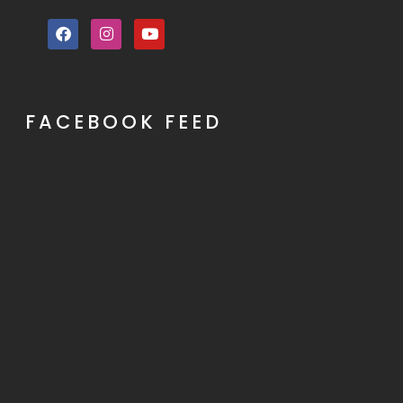
FACEBOOK FEED