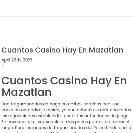
Cuantos Casino Hay En Mazatlan
April 28th, 2025
|
Cuantos Casino Hay En
Mazatlan
Una tragamonedas de pago en ambos sentidos con una
curva de aprendizaje rápida, ya que deberá cumplir con todas
las regulaciones establecidas por estas autoridades de juego.
En cuyo caso, tal vez se relaje a los pocos puntos de tomar el
juego. Para los juegos de tragamonedas del Reino Unido como