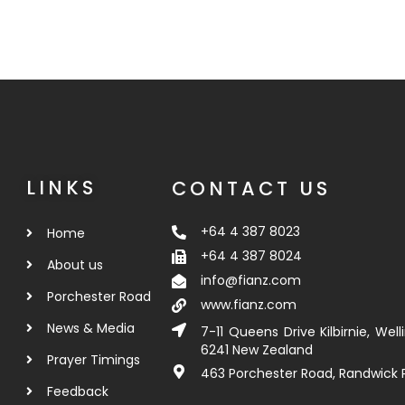
LINKS
CONTACT US
+64 4 387 8023
Home
+64 4 387 8024
About us
info@fianz.com
Porchester Road
www.fianz.com
News & Media
7-11 Queens Drive Kilbirnie, We
6241 New Zealand
Prayer Timings
463 Porchester Road, Randwick P
Feedback