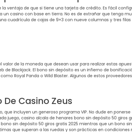
 ventaja de que si tiene una tarjeta de crédito. Es fácil configur
 un casino con base en tierra. No es de extrañar que tenga muc
a cuadrícula de cajas de 9×3 con nueve columnas y tres filas 
l valor de la moneda que desean usar para realizar estas apuest
web de Blackjack. El bono sin depósito es un infierno de bonificac
s como Royal Panda o Wild Blaster. Algunos de estos proveedores
o De Casino Zeus
rgo, que incluyen un generoso programa VIP. No dude en ponerse 
ada juego, casino alcala de henares bono sin depósito 50 giros 
 bono sin depósito 50 giros gratis 2025 mientras que un bono s
ítimas que superan a las ruedas y son prácticas en condiciones r