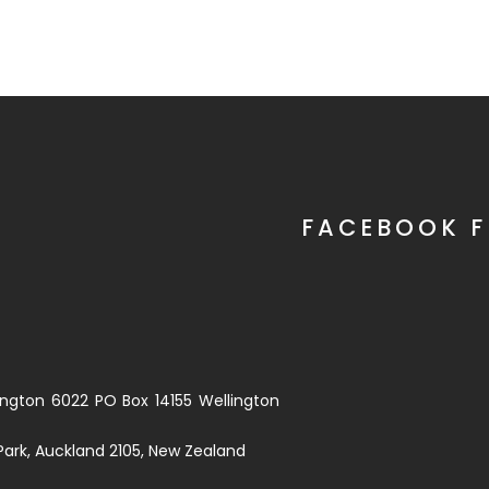
FACEBOOK F
llington 6022 PO Box 14155 Wellington
ark, Auckland 2105, New Zealand