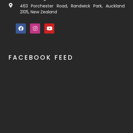
463 Porchester Road, Randwick Park, Auckland
2105, New Zealand
FACEBOOK FEED