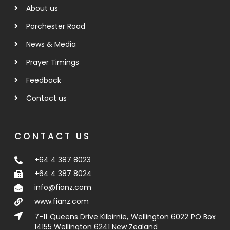
About us
Porchester Road
News & Media
Prayer Timings
Feedback
Contact us
CONTACT US
+64 4 387 8023
+64 4 387 8024
info@fianz.com
www.fianz.com
7-11 Queens Drive Kilbirnie, Wellington 6022 PO Box
14155 Wellington 6241 New Zealand