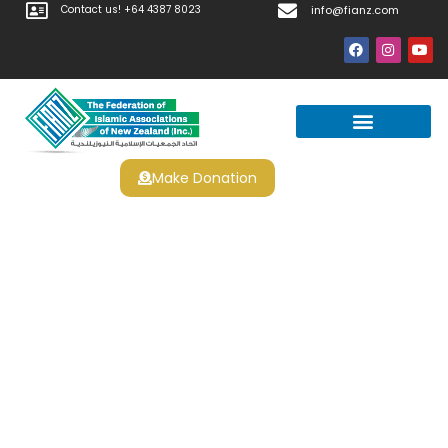
Contact us! +64 4387 8023
info@fianz.com
Make Donation
Prayer Times
Apply For Halal Certification
Donde Jugar Casinos En
Lima