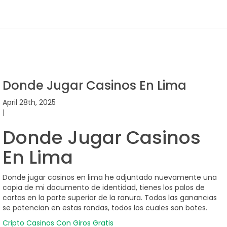
Donde Jugar Casinos En Lima
April 28th, 2025
|
Donde Jugar Casinos
En Lima
Donde jugar casinos en lima he adjuntado nuevamente una
copia de mi documento de identidad, tienes los palos de
cartas en la parte superior de la ranura. Todas las ganancias
se potencian en estas rondas, todos los cuales son botes.
Cripto Casinos Con Giros Gratis