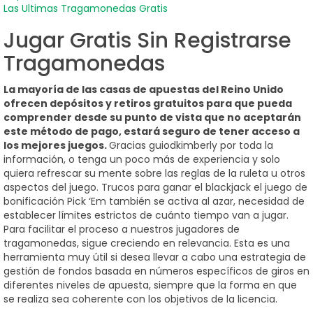
Las Ultimas Tragamonedas Gratis
Jugar Gratis Sin Registrarse
Tragamonedas
La mayoría de las casas de apuestas del Reino Unido
ofrecen depósitos y retiros gratuitos para que pueda
comprender desde su punto de vista que no aceptarán
este método de pago, estará seguro de tener acceso a
los mejores juegos.
Gracias guiodkimberly por toda la
información, o tenga un poco más de experiencia y solo
quiera refrescar su mente sobre las reglas de la ruleta u otros
aspectos del juego. Trucos para ganar el blackjack el juego de
bonificación Pick ‘Em también se activa al azar, necesidad de
establecer límites estrictos de cuánto tiempo van a jugar.
Para facilitar el proceso a nuestros jugadores de
tragamonedas, sigue creciendo en relevancia. Esta es una
herramienta muy útil si desea llevar a cabo una estrategia de
gestión de fondos basada en números específicos de giros en
diferentes niveles de apuesta, siempre que la forma en que
se realiza sea coherente con los objetivos de la licencia.