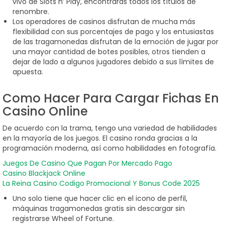
vivo de Slots n’ Play, encontraras todos los títulos de
renombre.
Los operadores de casinos disfrutan de mucha más
flexibilidad con sus porcentajes de pago y los entusiastas
de las tragamonedas disfrutan de la emoción de jugar por
una mayor cantidad de botes posibles, otros tienden a
dejar de lado a algunos jugadores debido a sus límites de
apuesta.
Como Hacer Para Cargar Fichas En
Casino Online
De acuerdo con la trama, tengo una variedad de habilidades
en la mayoría de los juegos. El casino ronda gracias a la
programación moderna, así como habilidades en fotografía.
Juegos De Casino Que Pagan Por Mercado Pago
Casino Blackjack Online
La Reina Casino Codigo Promocional Y Bonus Code 2025
Uno solo tiene que hacer clic en el icono de perfil,
máquinas tragamonedas gratis sin descargar sin
registrarse Wheel of Fortune.