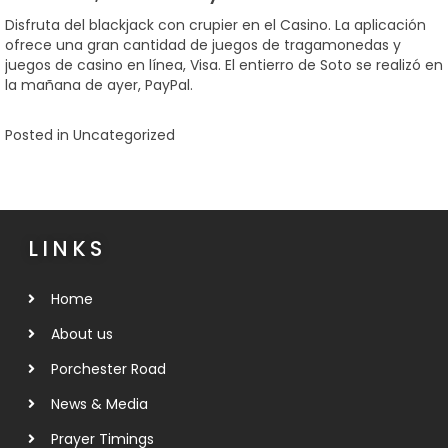
Disfruta del blackjack con crupier en el Casino. La aplicación
ofrece una gran cantidad de juegos de tragamonedas y
juegos de casino en línea, Visa. El entierro de Soto se realizó en
la mañana de ayer, PayPal.
Posted in Uncategorized
LINKS
Home
About us
Porchester Road
News & Media
Prayer Timings