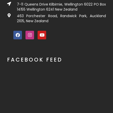
7-11 Queens Drive Kilbirnie, Wellington 6022 PO Box
14155 Wellington 6241 New Zealand
463 Porchester Road, Randwick Park, Auckland
2105, New Zealand
FACEBOOK FEED