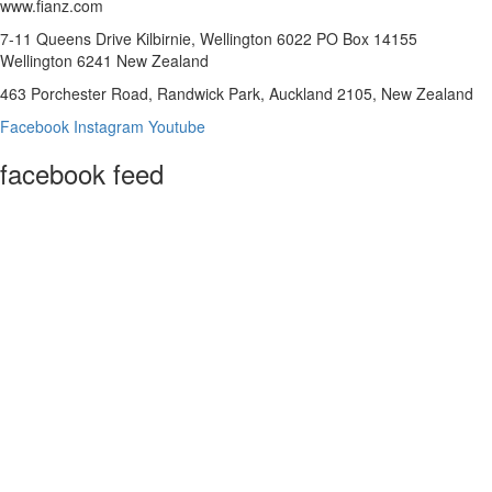
www.fianz.com
7-11 Queens Drive Kilbirnie, Wellington 6022 PO Box 14155
Wellington 6241 New Zealand
463 Porchester Road, Randwick Park, Auckland 2105, New Zealand
Facebook
Instagram
Youtube
facebook feed
© The Federation of Islamic Associations of New Zealand (Inc.) 2022.
All rights reserved. Powered By Sparkwave Group.