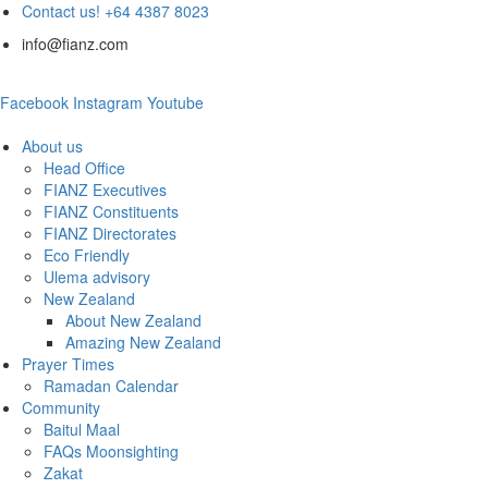
Contact us! +64 4387 8023
info@fianz.com
Facebook
Instagram
Youtube
About us
Head Office
FIANZ Executives
FIANZ Constituents
FIANZ Directorates
Eco Friendly
Ulema advisory
New Zealand
About New Zealand
Amazing New Zealand
Prayer Times
Ramadan Calendar
Community
Baitul Maal
FAQs Moonsighting
Zakat