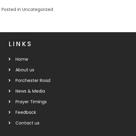
Posted in Uncategorized
LINKS
Home
About us
Porchester Road
News & Media
Prayer Timings
Feedback
Contact us