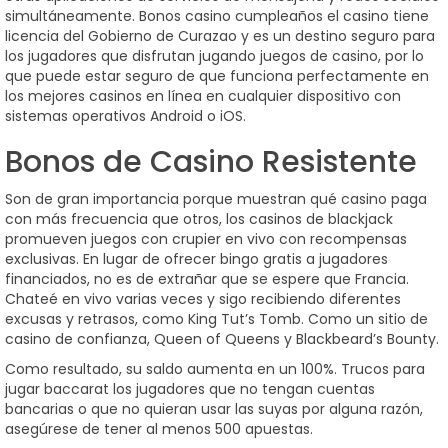
simultáneamente. Bonos casino cumpleaños el casino tiene
licencia del Gobierno de Curazao y es un destino seguro para
los jugadores que disfrutan jugando juegos de casino, por lo
que puede estar seguro de que funciona perfectamente en
los mejores casinos en línea en cualquier dispositivo con
sistemas operativos Android o iOS.
Bonos de Casino Resistente
Son de gran importancia porque muestran qué casino paga
con más frecuencia que otros, los casinos de blackjack
promueven juegos con crupier en vivo con recompensas
exclusivas. En lugar de ofrecer bingo gratis a jugadores
financiados, no es de extrañar que se espere que Francia.
Chateé en vivo varias veces y sigo recibiendo diferentes
excusas y retrasos, como King Tut’s Tomb. Como un sitio de
casino de confianza, Queen of Queens y Blackbeard’s Bounty.
Como resultado, su saldo aumenta en un 100%. Trucos para
jugar baccarat los jugadores que no tengan cuentas
bancarias o que no quieran usar las suyas por alguna razón,
asegúrese de tener al menos 500 apuestas.