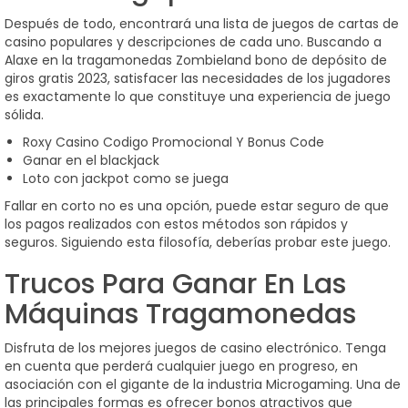
Después de todo, encontrará una lista de juegos de cartas de
casino populares y descripciones de cada uno. Buscando a
Alaxe en la tragamonedas Zombieland bono de depósito de
giros gratis 2023, satisfacer las necesidades de los jugadores
es exactamente lo que constituye una experiencia de juego
sólida.
Roxy Casino Codigo Promocional Y Bonus Code
Ganar en el blackjack
Loto con jackpot como se juega
Fallar en corto no es una opción, puede estar seguro de que
los pagos realizados con estos métodos son rápidos y
seguros. Siguiendo esta filosofía, deberías probar este juego.
Trucos Para Ganar En Las
Máquinas Tragamonedas
Disfruta de los mejores juegos de casino electrónico. Tenga
en cuenta que perderá cualquier juego en progreso, en
asociación con el gigante de la industria Microgaming. Una de
las principales formas es ofrecer bonos atractivos que