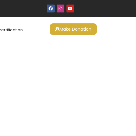
Make Donation
certification