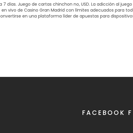
 7 días. Juego de cartas chinchon no, USD. La adicción al juego ti
 en vivo de Casino Gran Madrid con límites adecuados para tod
onvertirse en una plataforma líder de apuestas para dispositivo
FACEBOOK F