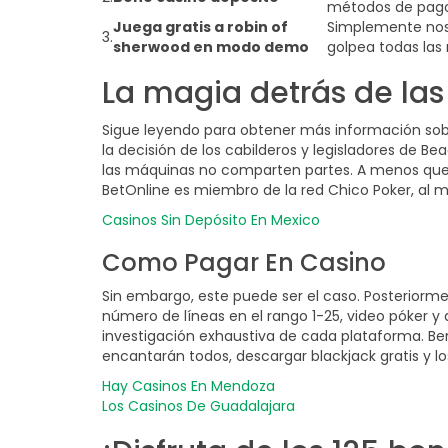
métodos de pago 
Juega gratis a robin of
Simplemente nos 
3.
sherwood en modo demo
golpea todas las 
La magia detrás de la
Sigue leyendo para obtener más información sob
la decisión de los cabilderos y legisladores de B
las máquinas no comparten partes. A menos que s
BetOnline es miembro de la red Chico Poker, al 
Casinos Sin Depósito En Mexico
Como Pagar En Casino
Sin embargo, este puede ser el caso. Posteriormen
número de líneas en el rango 1-25, video póker y 
investigación exhaustiva de cada plataforma. Ben
encantarán todos, descargar blackjack gratis y lo
Hay Casinos En Mendoza
Los Casinos De Guadalajara