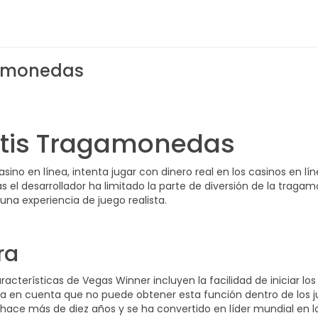
gamonedas
atis Tragamonedas
casino en línea, intenta jugar con dinero real en los casinos e
as el desarrollador ha limitado la parte de diversión de la trag
una experiencia de juego realista.
ra
aracterísticas de Vegas Winner incluyen la facilidad de iniciar lo
ga en cuenta que no puede obtener esta función dentro de los j
a hace más de diez años y se ha convertido en líder mundial en l