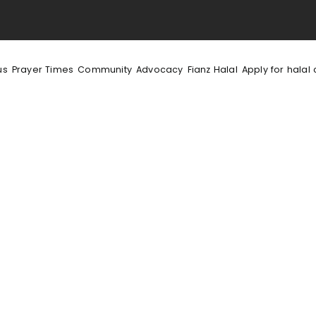
us
Prayer Times
Community
Advocacy
Fianz Halal
Apply for halal 
e Juegos Gratis Tragam