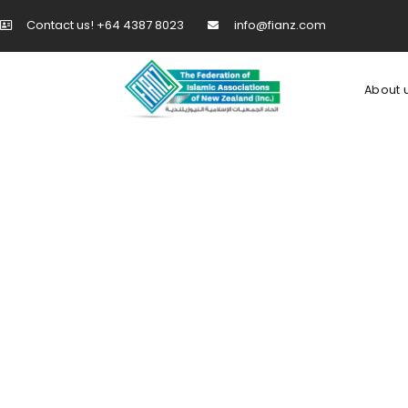
Contact us! +64 4387 8023
info@fianz.com
About 
Googl