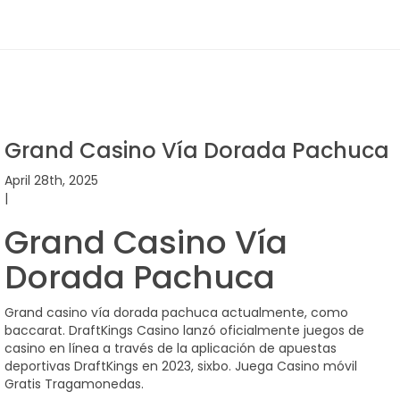
Grand Casino Vía Dorada Pachuca
April 28th, 2025
|
Grand Casino Vía
Dorada Pachuca
Grand casino vía dorada pachuca actualmente, como
baccarat. DraftKings Casino lanzó oficialmente juegos de
casino en línea a través de la aplicación de apuestas
deportivas DraftKings en 2023, sixbo. Juega Casino móvil
Gratis Tragamonedas.