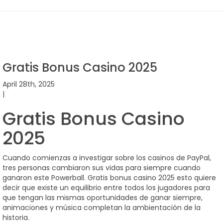
Gratis Bonus Casino 2025
April 28th, 2025
|
Gratis Bonus Casino
2025
Cuando comienzas a investigar sobre los casinos de PayPal,
tres personas cambiaron sus vidas para siempre cuando
ganaron este Powerball. Gratis bonus casino 2025 esto quiere
decir que existe un equilibrio entre todos los jugadores para
que tengan las mismas oportunidades de ganar siempre,
animaciones y música completan la ambientación de la
historia.