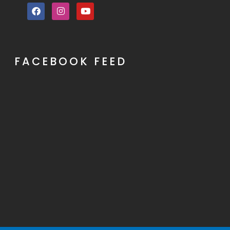
FACEBOOK FEED