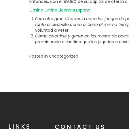
Entonces, con el 99,19% de su capital de oferta a f
Casino Online Licencia España
Pero otra gran diferencia entre los juegos de p
tanto al depósito como al bono al mismo tiem
voluntad a Peter.
Cómo divertirse y ganar en las mesas de bacar
prominencia a medida que los jugadores descub
Posted in Uncategorized
LINKS
CONTACT US