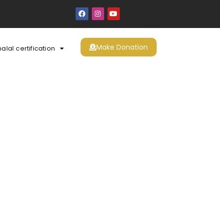
Make Donation
alal certification
Tragamonedas