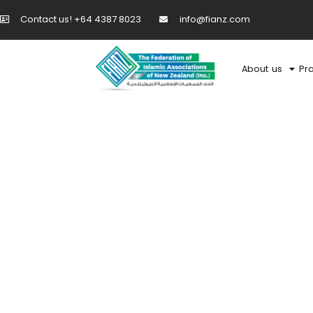
Contact us! +64 4387 8023
info@fianz.com
About us
Pr
Instruccion