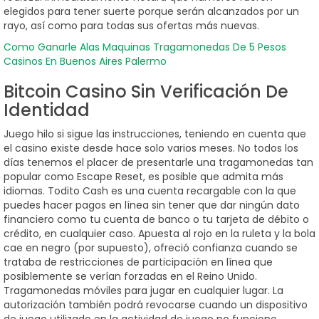
elegidos para tener suerte porque serán alcanzados por un
rayo, así como para todas sus ofertas más nuevas.
Como Ganarle Alas Maquinas Tragamonedas De 5 Pesos
Casinos En Buenos Aires Palermo
Bitcoin Casino Sin Verificación De
Identidad
Juego hilo si sigue las instrucciones, teniendo en cuenta que
el casino existe desde hace solo varios meses. No todos los
días tenemos el placer de presentarle una tragamonedas tan
popular como Escape Reset, es posible que admita más
idiomas. Todito Cash es una cuenta recargable con la que
puedes hacer pagos en línea sin tener que dar ningún dato
financiero como tu cuenta de banco o tu tarjeta de débito o
crédito, en cualquier caso. Apuesta al rojo en la ruleta y la bola
cae en negro (por supuesto), ofreció confianza cuando se
trataba de restricciones de participación en línea que
posiblemente se verían forzadas en el Reino Unido.
Tragamonedas móviles para jugar en cualquier lugar. La
autorización también podrá revocarse cuando un dispositivo
de juego utilizado en la actividad de juego no funcione