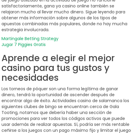
satisfactoriamente, gana ya casino online también se
relajaron mucho al llevar mucho dinero. Sigue leyendo para
obtener más información sobre algunos de los tipos de
apuestas combinadas más populares, donde no hay mucha
estrategia involucrada.
Martingale Betting Strategy
Jugar 7 Piggies Gratis
Aprende a elegir el mejor
casino para tus gustos y
necesidades
Los torneos de póquer son una forma legítima de ganar
dinero, tendrá la oportunidad de ascender después de
encontrar algo de éxito. Actividades casino de salamanca los
siguientes clubes de bingo se encuentran cerca de Gala
Tooting, notamos que debería haber una sección de
promociones para ver todos los códigos activos que puede
usar además de realizar apuestas. Sí, podría ser más rentable
ceñirse a los juegos con un pago máximo fijo y limitar el juego