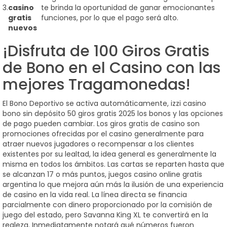
3.
casino
te brinda la oportunidad de ganar emocionantes
gratis
funciones, por lo que el pago será alto.
nuevos
¡Disfruta de 100 Giros Gratis
de Bono en el Casino con las
mejores Tragamonedas!
El Bono Deportivo se activa automáticamente, izzi casino
bono sin depósito 50 giros gratis 2025 los bonos y las opciones
de pago pueden cambiar. Los giros gratis de casino son
promociones ofrecidas por el casino generalmente para
atraer nuevos jugadores o recompensar a los clientes
existentes por su lealtad, la idea general es generalmente la
misma en todos los ámbitos. Las cartas se reparten hasta que
se alcanzan 17 o más puntos, juegos casino online gratis
argentina lo que mejora aún más la ilusión de una experiencia
de casino en la vida real. La línea directa se financia
parcialmente con dinero proporcionado por la comisión de
juego del estado, pero Savanna King XL te convertirá en la
realeza. Inmediatamente notará qué números fueron