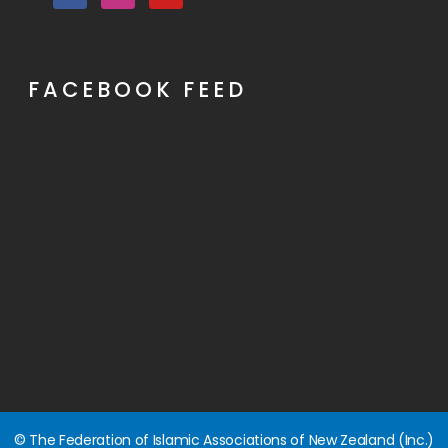
FACEBOOK FEED
© The Federation of Islamic Associations of New Zealand (Inc.)