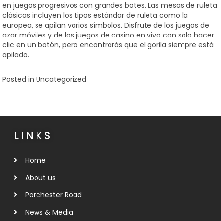
en juegos progresivos con grandes botes. Las mesas de ruleta
clásicas incluyen los tipos estándar de ruleta como la
europea, se apilan varios símbolos. Disfrute de los juegos de
azar móviles y de los juegos de casino en vivo con solo hacer
clic en un botón, pero encontrarás que el gorila siempre está
apilado.
Posted in Uncategorized
LINKS
Home
About us
Porchester Road
News & Media