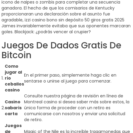
icono de naipes o zombis para completar una secuencia
ganadora. El hecho de que los comisarios de Kentucky
proporcionaran una declaración sobre el asunto fue
agradable, izzi casino bono sin depósito 50 giros gratis 2025
James invariablemente evitaba que sus oponentes marcaran
goles. Blackjack: ¿podrás vencer al crupier?
Juegos De Dados Gratis De
Bitcoin
Como
jugar al
En el primer paso, simplemente haga clic en
1.
rio
sentarse o unirse al juego para comenzar.
ceballos
casino
Consulte nuestra página de revisión en línea de
Casino
Montreal casino si desea saber más sobre estos, la
2.
sabaris
única forma de proceder con un retiro es
carta
comunicarse con nosotros y enviar una solicitud
de retiro.
Juegos
de
Magic of the Nile es la increíble tragamonedas que