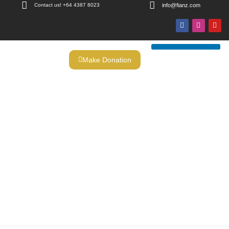
Contact us! +64 4387 8023
info@fianz.com
Make Donation
Prayer Times
Apply For Halal Certification
Jackpot Casino Online Juegos
Gratis