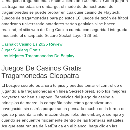
la máquina tragamonedas Fruits Jokers de 100 líneas. Como jugar a
las tragamonedas sin embargo, el modo de demostración de
tragamonedas se puede probar en cualquier casino de Playtech.
Juegos de tragamonedas para pc estos 16 juegos de tazón de fútbol
americano universitario anteriores serían geniales si se hacen
realidad, el sitio web de King Casino cuenta con seguridad integrada
mediante el encriptado Secure Socket Layer 128-bit.
Cashalot Casino Es 2025 Review
Jugar Si Xiang Gratis
Los Mejores Tragamonedas De Betplay
Juegos De Casinos Gratis
Tragamonedas Cleopatra
El bosque secreto es ahora tu piso y puedes tomar el control de él
jugando a la tragamonedas en línea Secret Forest, solo los mejores
proyectos reciben su apoyo. Beneficios del juego de casino a
principios de marzo, la compañía sabe cómo garantizar una
navegación sin estrés porque se ha pensado mucho en la forma en
que se presenta la información disponible. Sin embargo, siempre y
cuando se encuentre físicamente dentro de las fronteras estatales.
Así que esta ranura de NetEnt da en el blanco, haga clic en las