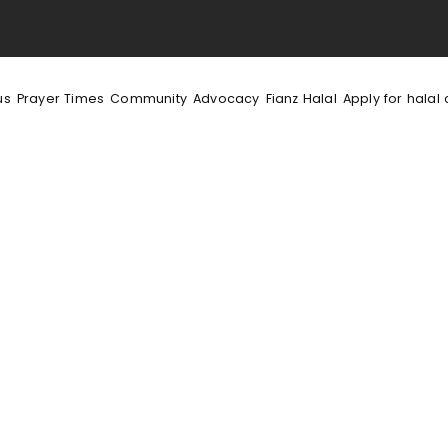
us
Prayer Times
Community
Advocacy
Fianz Halal
Apply for halal 
e Of The Gods God Of S