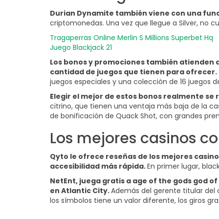
Durian Dynamite también viene con una funci
criptomonedas. Una vez que llegue a Silver, no c
Tragaperras Online Merlin S Millions Superbet Hq
Juego Blackjack 21
Los bonos y promociones también atienden a 
cantidad de juegos que tienen para ofrecer.
juegos especiales y una colección de 16 juegos d
Elegir el mejor de estos bonos realmente se 
citrino, que tienen una ventaja más baja de la ca
de bonificación de Quack Shot, con grandes premi
Los mejores casinos co
Qyto le ofrece reseñas de los mejores casin
accesibilidad más rápida.
En primer lugar, bla
NetEnt, juega gratis a age of the gods god 
en Atlantic City.
Además del gerente titular del
los símbolos tiene un valor diferente, los giros grat