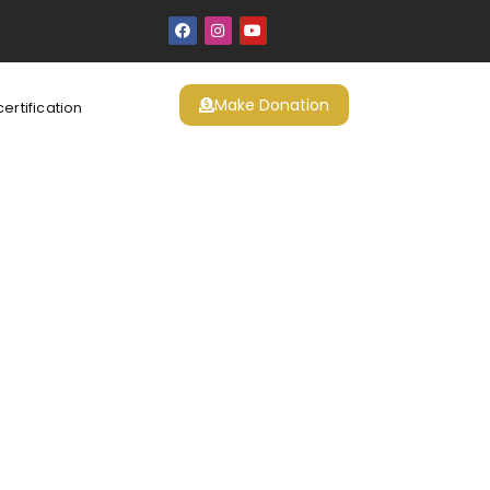
Make Donation
certification
torms En Modo Demo