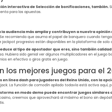
ón interactiva de Selección de bonificaciones, también.
S
uenta para las apuestas.
la audiencia más amplia y contribuyen a nuestra opinión m
Se recomienda que asuma el papel de banquero cuando tenga la 
e jackpot progresivo están disponibles en la plataforma de solo
reduce al tipo de apostador que eres, sino también calidad
sa. Hubiera sido genial ver algunos multiplicadores en el juego b
os en efectivo o giros gratis en juego.
n los mejores juegos para el 
os en línea dash para jugadores del Reino Unido, con la o
ckjack. La función de comodín apilado todavía está activa aquí, 
of storms en modo demo puede encontrar juegos similares a
 casino, creemos que aprovechará al máximo el bono sin depósit
is.