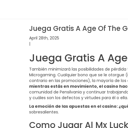
Juega Gratis A Age Of The
April 28th, 2025
|
Juega Gratis A Ag
También minimizará las posibilidades de pérdida
Microgaming. Cualquier bono que se le otorgue (in
contrario en las promociones), la mayoría de lo
mientras estás en movimiento, el casino hace
comunidad de Pensilvania y continuar trabajando
y cuáles son los defectos y virtudes para él o ella.
La emoción de las apuestas en el casino: ¿q
sobresalientes.
Como Jugar Al Mx Luck