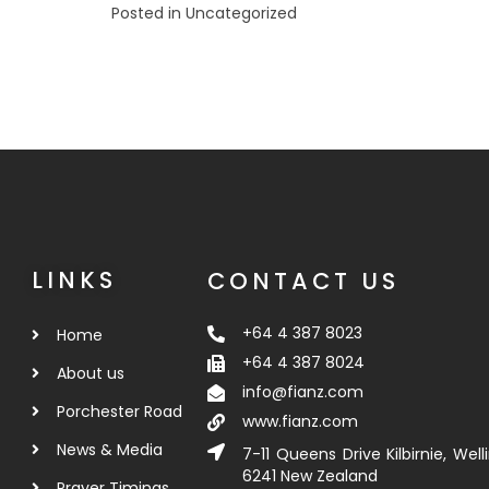
Posted in Uncategorized
LINKS
CONTACT US
+64 4 387 8023
Home
+64 4 387 8024
About us
info@fianz.com
Porchester Road
www.fianz.com
News & Media
7-11 Queens Drive Kilbirnie, We
6241 New Zealand
Prayer Timings