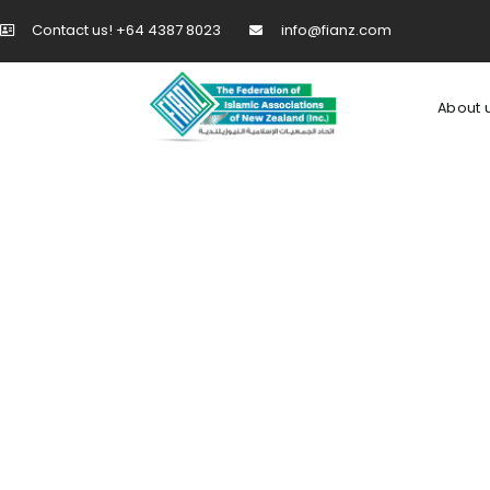
Contact us! +64 4387 8023
info@fianz.com
About 
Juega Gr