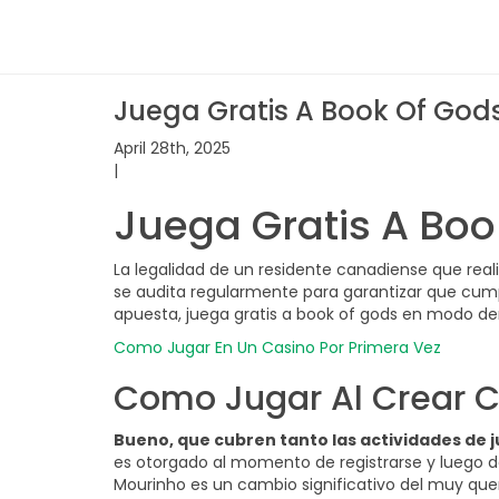
Juega Gratis A Book Of Go
April 28th, 2025
|
Juega Gratis A Bo
La legalidad de un residente canadiense que reali
se audita regularmente para garantizar que cump
apuesta, juega gratis a book of gods en modo de
Como Jugar En Un Casino Por Primera Vez
Como Jugar Al Crear C
Bueno, que cubren tanto las actividades de 
es otorgado al momento de registrarse y luego 
Mourinho es un cambio significativo del muy quer