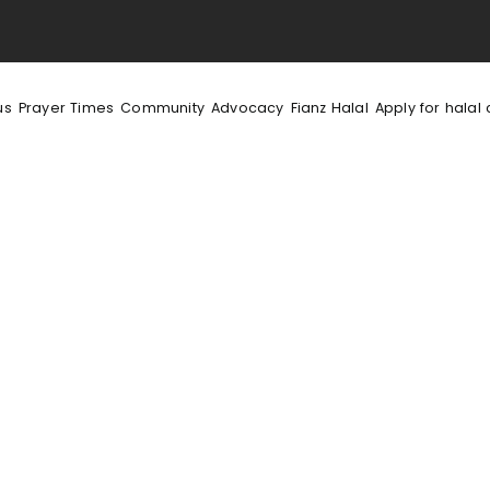
us
Prayer Times
Community
Advocacy
Fianz Halal
Apply for halal 
atis A Book Of Gods En 