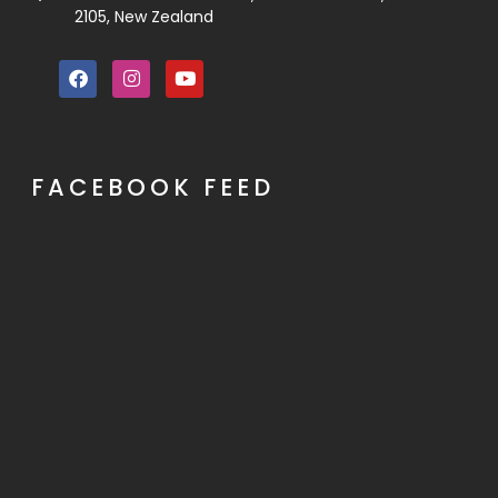
2105, New Zealand
FACEBOOK FEED