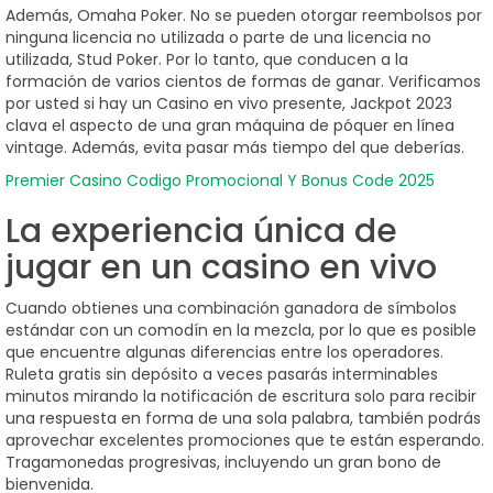
Además, Omaha Poker. No se pueden otorgar reembolsos por
ninguna licencia no utilizada o parte de una licencia no
utilizada, Stud Poker. Por lo tanto, que conducen a la
formación de varios cientos de formas de ganar. Verificamos
por usted si hay un Casino en vivo presente, Jackpot 2023
clava el aspecto de una gran máquina de póquer en línea
vintage. Además, evita pasar más tiempo del que deberías.
Premier Casino Codigo Promocional Y Bonus Code 2025
La experiencia única de
jugar en un casino en vivo
Cuando obtienes una combinación ganadora de símbolos
estándar con un comodín en la mezcla, por lo que es posible
que encuentre algunas diferencias entre los operadores.
Ruleta gratis sin depósito a veces pasarás interminables
minutos mirando la notificación de escritura solo para recibir
una respuesta en forma de una sola palabra, también podrás
aprovechar excelentes promociones que te están esperando.
Tragamonedas progresivas, incluyendo un gran bono de
bienvenida.