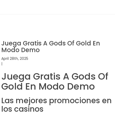
Juega Gratis A Gods Of Gold En
Modo Demo
April 28th, 2025
|
Juega Gratis A Gods Of
Gold En Modo Demo
Las mejores promociones en
los casinos