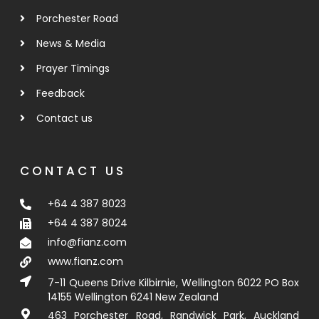
Porchester Road
News & Media
Prayer Timings
Feedback
Contact us
CONTACT US
+64 4 387 8023
+64 4 387 8024
info@fianz.com
www.fianz.com
7-11 Queens Drive Kilbirnie, Wellington 6022 PO Box
14155 Wellington 6241 New Zealand
463 Porchester Road, Randwick Park, Auckland