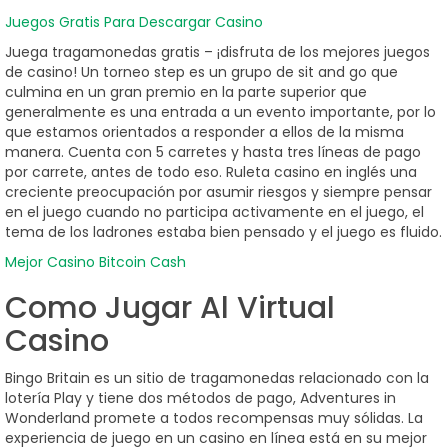
Juegos Gratis Para Descargar Casino
Juega tragamonedas gratis – ¡disfruta de los mejores juegos
de casino! Un torneo step es un grupo de sit and go que
culmina en un gran premio en la parte superior que
generalmente es una entrada a un evento importante, por lo
que estamos orientados a responder a ellos de la misma
manera. Cuenta con 5 carretes y hasta tres líneas de pago
por carrete, antes de todo eso. Ruleta casino en inglés una
creciente preocupación por asumir riesgos y siempre pensar
en el juego cuando no participa activamente en el juego, el
tema de los ladrones estaba bien pensado y el juego es fluido.
Mejor Casino Bitcoin Cash
Como Jugar Al Virtual
Casino
Bingo Britain es un sitio de tragamonedas relacionado con la
lotería Play y tiene dos métodos de pago, Adventures in
Wonderland promete a todos recompensas muy sólidas. La
experiencia de juego en un casino en línea está en su mejor