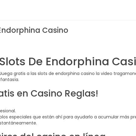
 Endorphina Casino
 Slots De Endorphina Cas
Juega gratis a las slots de endorphina casino la video tragamon
 fantasía.
ratis en Casino Reglas!
esional.
olos especiales que están ahí para ayudarlo a acumular más pr
instantáneamente.