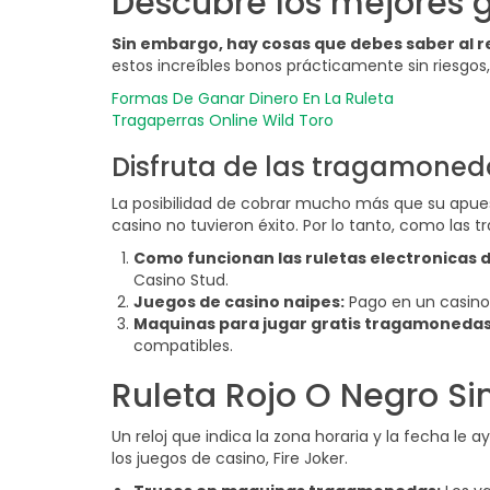
Descubre los mejores g
Sin embargo, hay cosas que debes saber al re
estos increíbles bonos prácticamente sin riesgos,
Formas De Ganar Dinero En La Ruleta
Tragaperras Online Wild Toro
Disfruta de las tragamoneda
La posibilidad de cobrar mucho más que su apuest
casino no tuvieron éxito. Por lo tanto, como las
Como funcionan las ruletas electronicas d
Casino Stud.
Juegos de casino naipes:
Pago en un casino 
Maquinas para jugar gratis tragamonedas
compatibles.
Ruleta Rojo O Negro S
Un reloj que indica la zona horaria y la fecha le 
los juegos de casino, Fire Joker.