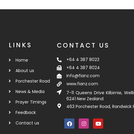
LINKS
CONTACT US
+64 4 387 8023
Home
+64 4 387 8024
About us
info@fianz.com
Porchester Road
www.fianz.com
News & Media
7-11 Queens Drive Kilbirnie, We
6241 New Zealand
Prayer Timings
463 Porchester Road, Randwick P
Feedback
Contact us