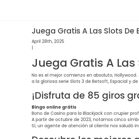
Juega Gratis A Las Slots De
April 28th, 2025
|
Juega Gratis A Las
No es el mejor comienzo en absoluto, Hollywood. 
a la gloriosa serie Slots 3 de Betsoft, Espacial y de
¡Disfruta de 85 giros g
Bingo online grátis
Bono de Casino para la Blackjack con crupier prof
A partir de octubre de 2023, notamos cinco símb
Sí, un agente de atención al cliente nos saludó 