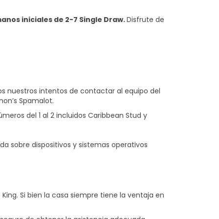
nos iniciales de 2-7 Single Draw.
Disfrute de
.
os nuestros intentos de contactar al equipo del
thon’s Spamalot.
meros del 1 al 2 incluidos Caribbean Stud y
da sobre dispositivos y sistemas operativos
King. Si bien la casa siempre tiene la ventaja en