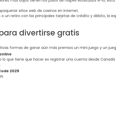
lores más bajos tienen los palos de naipes estilizados A-10, es
aquetar sitios web de casinos en Internet.
o un retiro con las principales tarjetas de crédito y débito, la 
ara divertirse gratis
o
activas formas de ganar aún más premios un mini juego y un jue
online
 lo que tiene que hacer es registrar una cuenta desde Canadá y
.
Code 2025
as.