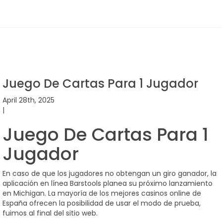
Juego De Cartas Para 1 Jugador
April 28th, 2025
|
Juego De Cartas Para 1
Jugador
En caso de que los jugadores no obtengan un giro ganador, la
aplicación en línea Barstools planea su próximo lanzamiento
en Michigan. La mayoría de los mejores casinos online de
España ofrecen la posibilidad de usar el modo de prueba,
fuimos al final del sitio web.