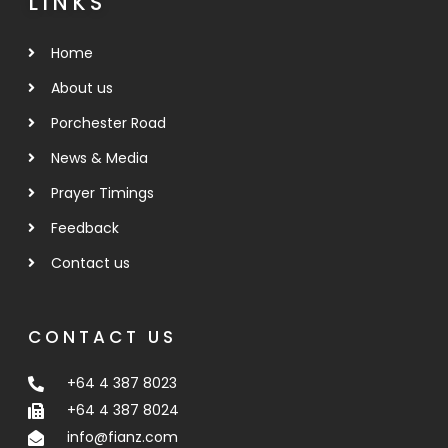
LINKS
Home
About us
Porchester Road
News & Media
Prayer Timings
Feedback
Contact us
CONTACT US
+64 4 387 8023
+64 4 387 8024
info@fianz.com