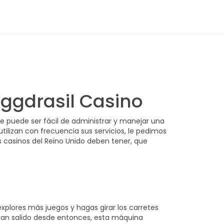
Yggdrasil Casino
 puede ser fácil de administrar y manejar una
ilizan con frecuencia sus servicios, le pedimos
s casinos del Reino Unido deben tener, que
xplores más juegos y hagas girar los carretes
n salido desde entonces, esta máquina