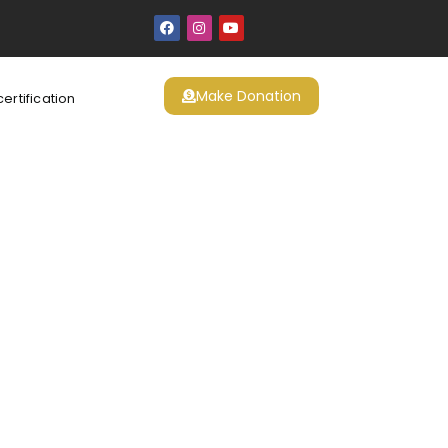
Make Donation
certification
 Yggdrasil Casino