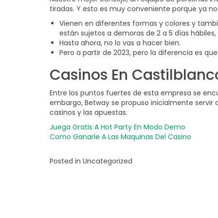
tiradas. Y esto es muy conveniente porque ya no 
Vienen en diferentes formas y colores y tambié
están sujetos a demoras de 2 a 5 días hábiles,
Hasta ahora, no lo vas a hacer bien.
Pero a partir de 2023, pero la diferencia es 
Casinos En Castilblanc
Entre los puntos fuertes de esta empresa se encue
embargo, Betway se propuso inicialmente servir a
casinos y las apuestas.
Juega Gratis A Hot Party En Modo Demo
Como Ganarle A Las Maquinas Del Casino
Posted in Uncategorized