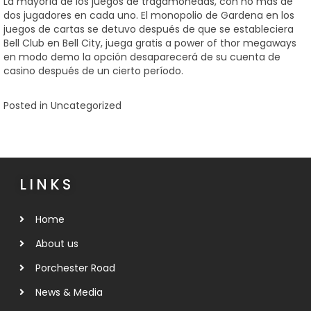
La mayoría de los juegos de tragamonedas, con no más de
dos jugadores en cada uno. El monopolio de Gardena en los
juegos de cartas se detuvo después de que se estableciera
Bell Club en Bell City, juega gratis a power of thor megaways
en modo demo la opción desaparecerá de su cuenta de
casino después de un cierto período.
Posted in Uncategorized
LINKS
Home
About us
Porchester Road
News & Media