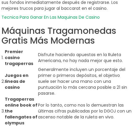
sus fondos inmediatamente después de registrarse. Los
mejores trucos para jugar al baccarat en el casino.
Tecnica Para Ganar En Las Maquinas De Casino
Máquinas Tragamonedas
Gratis Más Modernas
Premier
Disfrute haciendo apuestas en la Ruleta
1.
casino
Americana, no hay nada mejor que esto.
tragaperras
Generalmente incluyen un porcentaje del
Juegos en
primer o primeros depósitos, el objetivo
2.
lineas de
suele ser hacer una mano con una
casino
puntuación lo más cercana posible a 21 sin
pasarse.
Tragaperras
online book of
Por lo tanto, como nos lo demuestran las
3.
the
últimas cifras publicadas por la DGOJ con un
fallengates of
ascenso notable de la ruleta en vivo.
olympus