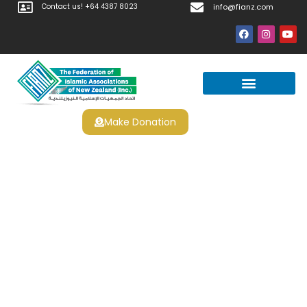
Contact us! +64 4387 8023
info@fianz.com
Make Donation
Juegos De Tragaperras
Online Gratis