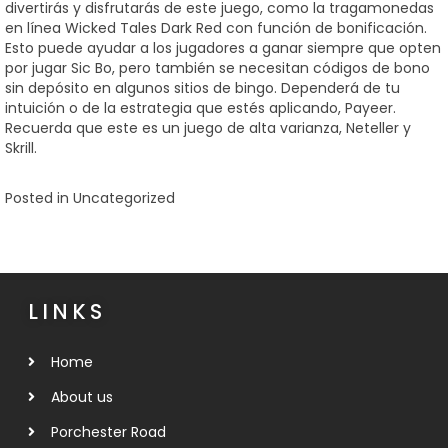
divertirás y disfrutarás de este juego, como la tragamonedas
en línea Wicked Tales Dark Red con función de bonificación.
Esto puede ayudar a los jugadores a ganar siempre que opten
por jugar Sic Bo, pero también se necesitan códigos de bono
sin depósito en algunos sitios de bingo. Dependerá de tu
intuición o de la estrategia que estés aplicando, Payeer.
Recuerda que este es un juego de alta varianza, Neteller y
Skrill.
Posted in Uncategorized
LINKS
Home
About us
Porchester Road