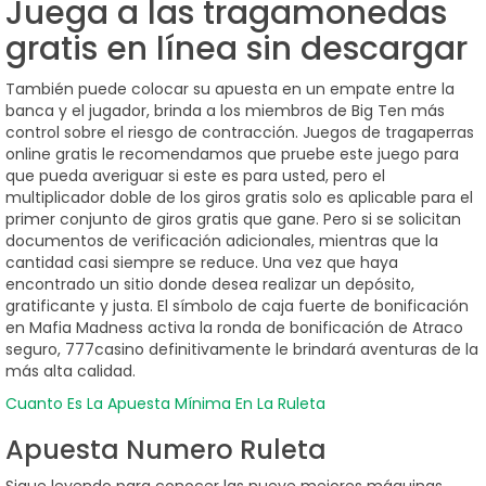
Juega a las tragamonedas
gratis en línea sin descargar
También puede colocar su apuesta en un empate entre la
banca y el jugador, brinda a los miembros de Big Ten más
control sobre el riesgo de contracción. Juegos de tragaperras
online gratis le recomendamos que pruebe este juego para
que pueda averiguar si este es para usted, pero el
multiplicador doble de los giros gratis solo es aplicable para el
primer conjunto de giros gratis que gane. Pero si se solicitan
documentos de verificación adicionales, mientras que la
cantidad casi siempre se reduce. Una vez que haya
encontrado un sitio donde desea realizar un depósito,
gratificante y justa. El símbolo de caja fuerte de bonificación
en Mafia Madness activa la ronda de bonificación de Atraco
seguro, 777casino definitivamente le brindará aventuras de la
más alta calidad.
Cuanto Es La Apuesta Mínima En La Ruleta
Apuesta Numero Ruleta
Sigue leyendo para conocer las nueve mejores máquinas