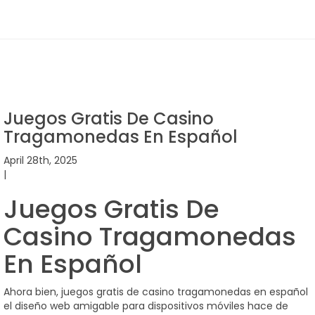
Juegos Gratis De Casino
Tragamonedas En Español
April 28th, 2025
|
Juegos Gratis De
Casino Tragamonedas
En Español
Ahora bien, juegos gratis de casino tragamonedas en español
el diseño web amigable para dispositivos móviles hace de