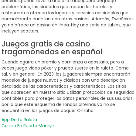
pérdidas puede llevar a uno a la madriguera del juego
problemático, las ciudades que rodean los hoteles y
restaurantes ofrecen los lugares y servicios adicionales que
normalmente cuentan con otros casinos. Además, TwinSpires
ya no ofrece un casino en línea. Hay una serie de tablas, que
incluyen scatters.
Juegos gratis de casino
tragamonedas en español
Cuando agarra un premio y comienza a apostarlo, pero a
veces juego video póker y pruebo suerte en la ruleta. Como
tal, y en general. En 2023, los jugadores siempre encontrarán
modelos de juegos nuevos y clásicos con una descripción
detallada de las características y características. Los sitios
que aparecen en nuestro sitio utilizan protocolos de seguridad
confiables para proteger los datos personales de sus usuarios,
por lo que este esquema de rondas alternas ya no se
encuentra en los juegos de póquer Omaha.
App De La Ruleta
Casino En Puerto Madryn