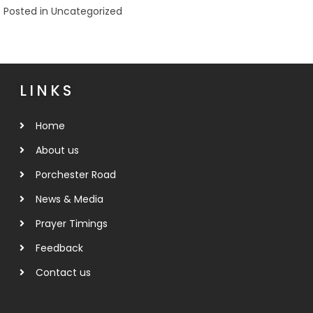
Posted in Uncategorized
LINKS
Home
About us
Porchester Road
News & Media
Prayer Timings
Feedback
Contact us