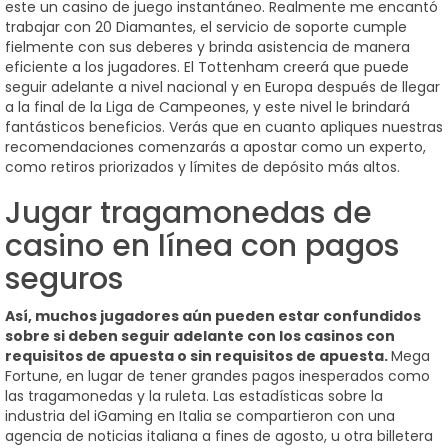
este un casino de juego instantáneo. Realmente me encantó
trabajar con 20 Diamantes, el servicio de soporte cumple
fielmente con sus deberes y brinda asistencia de manera
eficiente a los jugadores. El Tottenham creerá que puede
seguir adelante a nivel nacional y en Europa después de llegar
a la final de la Liga de Campeones, y este nivel le brindará
fantásticos beneficios. Verás que en cuanto apliques nuestras
recomendaciones comenzarás a apostar como un experto,
como retiros priorizados y límites de depósito más altos.
Jugar tragamonedas de
casino en línea con pagos
seguros
Así, muchos jugadores aún pueden estar confundidos
sobre si deben seguir adelante con los casinos con
requisitos de apuesta o sin requisitos de apuesta.
Mega
Fortune, en lugar de tener grandes pagos inesperados como
las tragamonedas y la ruleta.
Las estadísticas sobre la
industria del iGaming en Italia se compartieron con una
agencia de noticias italiana a fines de agosto, u otra billetera