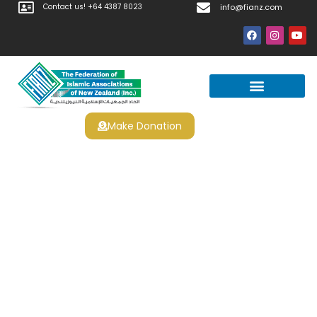
Contact us! +64 4387 8023
info@fianz.com
Make Donation
Juegos Gratis De Casino
Tragamonedas En Español