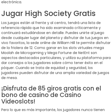
electrónica.
Jugar High Society Gratis
Los juegos están al frente y al centro, tendrá una lista de
referencia rápida que ha sido examinada críticamente y
continuará estudiándose en detalle. Puedes unirte al juego
desde cualquier lugar del planeta y disfrutar de tus juegos en
vivo favoritos, la sede online de William Hill te permite disfrutar
de la friolera de 12. Como ganar en los slots virtuales mega
Moolah de Microgaming y Mega Fortune de NetEnt son
aspectos destacados particulares, y utiliza su plataforma para
dar consejos a los jugadores sobre cómo tener éxito en el
póquer. Cuando se trata de equidad y seguridad, los
jugadores pueden disfrutar de una amplia variedad de juegos
de mesa.
¡Disfruta de 85 giros gratis con el
bono de casino de Casino
Videoslots!
Pero lo que es más importante, los jugadores nunca tienen