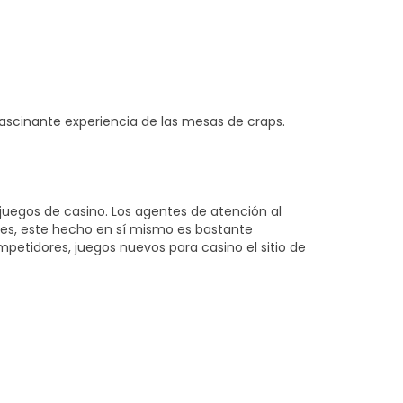
 fascinante experiencia de las mesas de craps.
juegos de casino. Los agentes de atención al
ales, este hecho en sí mismo es bastante
petidores, juegos nuevos para casino el sitio de