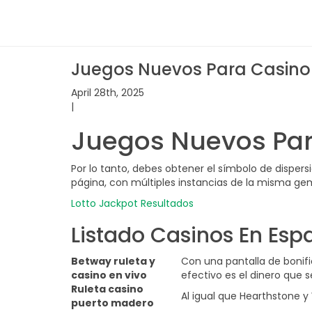
Juegos Nuevos Para Casino
April 28th, 2025
|
Juegos Nuevos Par
Por lo tanto, debes obtener el símbolo de dispers
página, con múltiples instancias de la misma ge
Lotto Jackpot Resultados
Listado Casinos En Esp
Betway ruleta y
Con una pantalla de bonifi
casino en vivo
efectivo es el dinero que 
Ruleta casino
Al igual que Hearthstone y
puerto madero