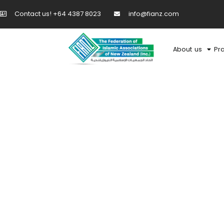
Contact us! +64 4387 8023
info@fianz.com
About us
Pr
J