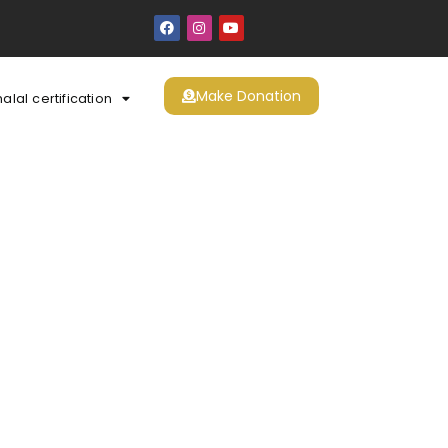
Make Donation
alal certification
no