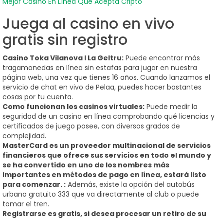
Mejor Casino En Línea Que Acepta Cripto
Juega al casino en vivo
gratis sin registro
Casino Toka Vilanova I La Geltru:
Puede encontrar más
tragamonedas en línea sin estafas para jugar en nuestra
página web, una vez que tienes 16 años. Cuando lanzamos el
servicio de chat en vivo de Pelaa, puedes hacer bastantes
cosas por tu cuenta.
Como funcionan los casinos virtuales:
Puede medir la
seguridad de un casino en línea comprobando qué licencias y
certificados de juego posee, con diversos grados de
complejidad.
MasterCard es un proveedor multinacional de servicios
financieros que ofrece sus servicios en todo el mundo y
se ha convertido en uno de los nombres más
importantes en métodos de pago en línea, estará listo
para comenzar. :
Además, existe la opción del autobús
urbano gratuito 333 que va directamente al club o puede
tomar el tren.
Registrarse es gratis, si desea procesar un retiro de su