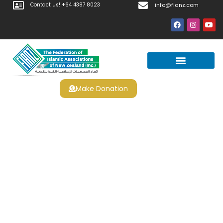
Contact us! +64 4387 8023
info@fianz.com
Make Donation
Prayer Times
Apply For Halal Certification
Juegos Ruleta Casino Gratis
Online